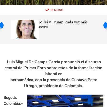
w
e
e
i
n
a
TRENDING
t
u
r
c
c
h
h
Milei y Trump, cada vez más
c
ntil
cerca
o
l
s
o
r
m
o
d
e
Luis Miguel De Camps García pronunció el discurso
central del Primer Foro sobre retos de la formalización
laboral en
Iberoamérica, con la presencia de Gustavo Petro
Urrego, presidente de Colombia
.
Bogotá,
Colombia.-