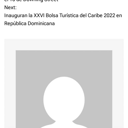
s
Next:
t
Inauguran la XXVI Bolsa Turística del Caribe 2022 en
República Dominicana
n
a
v
i
g
a
t
i
o