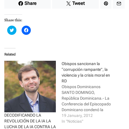
Share
Tweet
Share this:
C
C
l
l
i
i
c
c
k
k
t
t
o
o
Related
s
s
h
h
a
a
Obispos sancionan la
r
r
“corrupción rampante”, la
e
e
o
o
violencia y la crisis moral en
n
n
RD
T
F
w
a
Obispos Dominicanos
i
c
SANTO DOMINGO,
t
e
t
b
República Dominicana.- La
e
o
r
o
Conferencia del Episcopado
(
k
Dominicano condenó la
O
(
DECODIFICANDO LA
p
O
corrupción rampante, la
19 January, 2012
e
p
REVOLUCIÓN DE LA IA LA
crisis moral y humana, y la
In "Noticias"
n
e
s
n
LUCHA DE LA IA CONTRA LA
violencia que afecta a la