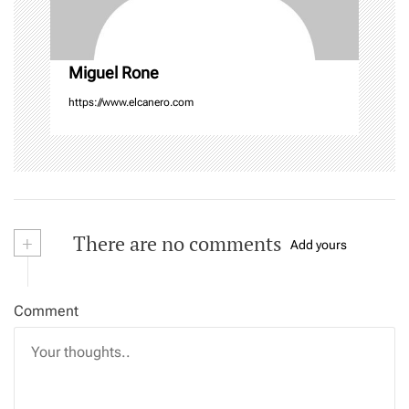
n
Miguel Rone
https://www.elcanero.com
+
There are no comments
Add yours
Comment