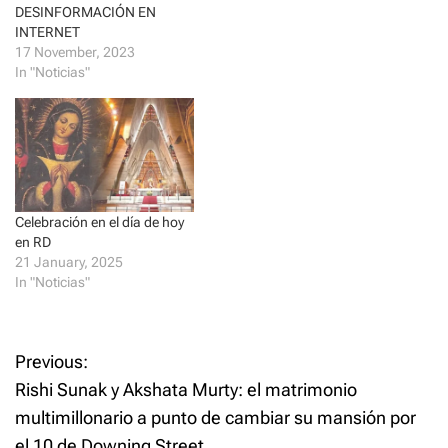
i
s
DESINFORMACIÓN EN
humanidad hoy en día, ya
n
i
n
n
INTERNET
que la misma obedece a que
e
n
17 November, 2023
se ha enquistado en el “alma
w
e
w
w
In "Noticias"
nacional”. También criticó la
i
w
violencia contra…
n
i
d
n
o
d
w
o
)
w
)
Celebración en el día de hoy
en RD
21 January, 2025
In "Noticias"
P
Previous:
Rishi Sunak y Akshata Murty: el matrimonio
o
multimillonario a punto de cambiar su mansión por
el 10 de Downing Street