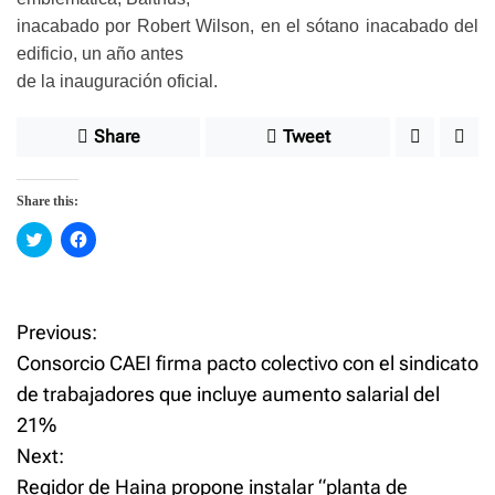
inacabado por Robert Wilson, en el sótano inacabado del
edificio, un año antes
de la inauguración oficial.
Share
Tweet
Share this:
C
C
l
l
i
i
c
c
k
k
t
t
o
o
Previous:
P
s
s
h
h
Consorcio CAEI firma pacto colectivo con el sindicato
a
a
o
r
r
de trabajadores que incluye aumento salarial del
e
e
o
o
21%
n
n
s
T
F
w
a
Next:
i
c
t
t
e
Regidor de Haina propone instalar “planta de