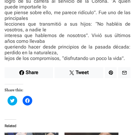
logro de su carrera al servicio de la Corona. “A quién
puede importarle lo
que piense sobre ello, me parece ridículo”. Fue uno de las
principales
lecciones que transmitió a sus hijos: “No habléis de
vosotros, a nadie le
interesa que hablemos de nosotros”. Vivió sus últimos
años como llevaba
queriendo hacer desde principios de la pasada década:
perdido en la naturaleza,
lejos de los compromisos, “disfrutando un poco la vida”.
Share
Tweet
Share this:
C
C
l
l
i
i
c
c
k
k
t
t
o
o
Related
s
s
h
h