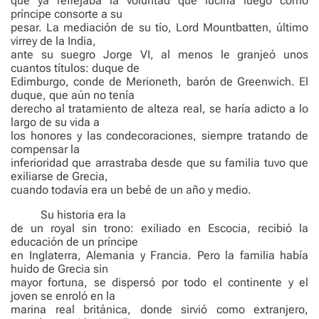
que ya reflejaba la voluntad que luciría luego como
príncipe consorte a su
pesar. La mediación de su tío, Lord Mountbatten, último
virrey de la India,
ante su suegro Jorge VI, al menos le granjeó unos
cuantos títulos: duque de
Edimburgo, conde de Merioneth, barón de Greenwich. El
duque, que aún no tenía
derecho al tratamiento de alteza real, se haría adicto a lo
largo de su vida a
los honores y las condecoraciones, siempre tratando de
compensar la
inferioridad que arrastraba desde que su familia tuvo que
exiliarse de Grecia,
cuando todavía era un bebé de un año y medio.
Su historia era la
de un royal sin trono: exiliado en Escocia, recibió la
educación de un príncipe
en Inglaterra, Alemania y Francia. Pero la familia había
huido de Grecia sin
mayor fortuna, se dispersó por todo el continente y el
joven se enroló en la
marina real británica, donde sirvió como extranjero,