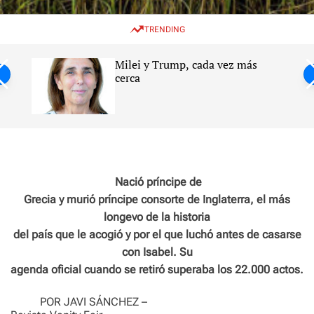
w
e
e
i
n
a
TRENDING
t
u
r
c
c
h
h
Milei y Trump, cada vez más
c
ntil
cerca
o
l
s
o
r
m
o
d
e
Nació príncipe de
Grecia y murió príncipe consorte de Inglaterra, el más
longevo de la historia
del país que le acogió y por el que luchó antes de casarse
con Isabel. Su
agenda oficial cuando se retiró superaba los 22.000 actos.
POR JAVI SÁNCHEZ –