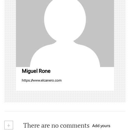
g
a
t
i
o
n
Miguel Rone
https://www.elcanero.com
+
There are no comments
Add yours