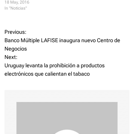
18 May, 2016
In "Noticias"
P
Previous:
Banco Múltiple LAFISE inaugura nuevo Centro de
o
Negocios
Next:
s
Uruguay levanta la prohibición a productos
t
electrónicos que calientan el tabaco
n
a
v
i