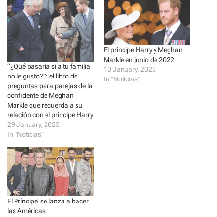
a
a
r
r
e
e
o
o
n
n
T
F
w
a
i
c
El príncipe Harry y Meghan
t
e
t
b
Markle en junio de 2022
e
o
“¿Qué pasaría si a tu familia
r
o
10 January, 2023
(
k
no le gusto?”: el libro de
In "Noticias"
O
(
preguntas para parejas de la
p
O
e
p
confidente de Meghan
n
e
Markle que recuerda a su
s
n
i
s
relación con el príncipe Harry
n
i
29 January, 2025
n
n
e
n
In "Noticias"
w
e
w
w
i
w
n
i
d
n
o
d
w
o
)
w
)
El Príncipe’ se lanza a hacer
las Américas