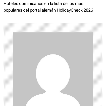
t
Hoteles dominicanos en la lista de los más
populares del portal alemán HolidayCheck 2026
n
a
v
i
g
a
t
i
o
n