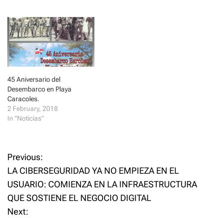
i
s
n
i
n
n
e
n
w
e
w
w
i
w
n
i
d
n
o
d
w
o
)
w
)
45 Aniversario del
Desembarco en Playa
Caracoles.
2 February, 2018
In "Noticias"
P
Previous:
LA CIBERSEGURIDAD YA NO EMPIEZA EN EL
o
USUARIO: COMIENZA EN LA INFRAESTRUCTURA
QUE SOSTIENE EL NEGOCIO DIGITAL
s
Next: