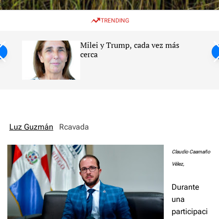
w
e
e
i
n
a
TRENDING
t
u
r
c
c
h
h
Milei y Trump, cada vez más
c
ntil
cerca
o
l
s
o
r
m
o
d
e
Luz Guzmán
Rcavada
Claudio Caamaño
Vélez,
Durante
una
participaci