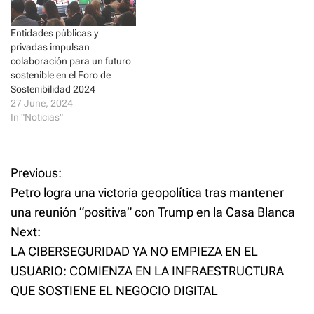
d
n
o
d
w
o
)
w
Entidades públicas y
)
privadas impulsan
colaboración para un futuro
sostenible en el Foro de
Sostenibilidad 2024
27 June, 2024
In "Noticias"
P
Previous:
Petro logra una victoria geopolítica tras mantener
o
una reunión “positiva” con Trump en la Casa Blanca
Next:
s
LA CIBERSEGURIDAD YA NO EMPIEZA EN EL
t
USUARIO: COMIENZA EN LA INFRAESTRUCTURA
QUE SOSTIENE EL NEGOCIO DIGITAL
n