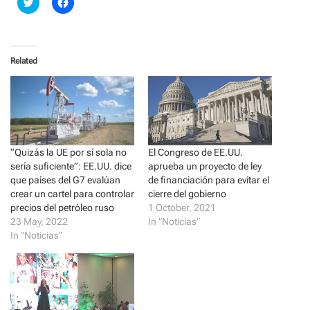
C
C
l
l
i
i
c
c
k
k
t
t
o
o
Related
s
s
h
h
a
a
r
r
e
e
o
o
n
n
T
F
w
a
i
c
“Quizás la UE por sí sola no
El Congreso de EE.UU.
t
e
t
b
sería suficiente”: EE.UU. dice
aprueba un proyecto de ley
e
o
r
o
que países del G7 evalúan
de financiación para evitar el
(
k
crear un cartel para controlar
cierre del gobierno
O
(
p
O
precios del petróleo ruso
1 October, 2021
e
p
23 May, 2022
In "Noticias"
n
e
s
n
In "Noticias"
i
s
n
i
n
n
e
n
w
e
w
w
i
w
n
i