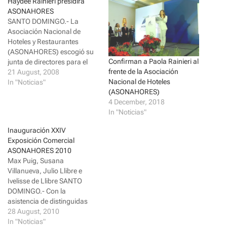
a
a
Haydee Rainieri presidirá
r
r
ASONAHORES
e
e
o
o
SANTO DOMINGO.- La
n
n
Asociación Nacional de
T
F
w
a
Hoteles y Restaurantes
i
c
(ASONAHORES) escogió su
t
e
t
b
Confirman a Paola Rainieri al
junta de directores para el
e
o
frente de la Asociación
período 2008-2010, con la
21 August, 2008
r
o
(
k
Nacional de Hoteles
empresaria Haydee Kuret de
In "Noticias"
O
(
p
O
(ASONAHORES)
Rainieri como presidenta,
e
p
4 December, 2018
quien se convierte en la
n
e
s
n
In "Noticias"
primera mujer en ocupar
i
s
esta posición considerada la
n
i
Inauguración XXIV
n
n
más importante del sector
e
n
Exposición Comercial
turístico privado . La
w
e
ASONAHORES 2010
w
w
señora…
i
w
Max Puig, Susana
n
i
d
n
Villanueva, Julio Llibre e
o
d
Ivelisse de Llibre SANTO
w
o
)
w
DOMINGO.- Con la
)
asistencia de distinguidas
personalidades de la
28 August, 2010
sociedad dominicana, la
In "Noticias"