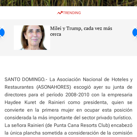
w
e
e
i
n
a
TRENDING
t
u
r
c
c
h
h
Milei y Trump, cada vez más
c
ntil
cerca
o
l
s
o
r
m
o
d
e
SANTO DOMINGO.- La Asociación Nacional de Hoteles y
Restaurantes (ASONAHORES) escogió ayer su junta de
directores para el período 2008-2010 con la empresaria
Haydee Kuret de Rainieri como presidenta, quien se
convierte en la primera mujer en ocupar esta posición
considerada la más importante del sector privado turístico.
La señora Rainieri (de Punta Cana Resorts Club) encabezó
la única plancha sometida a consideración de la comisión