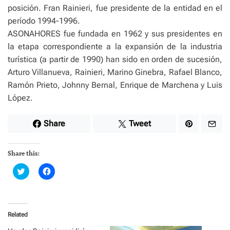
posición. Fran Rainieri, fue presidente de la entidad en el
período 1994-1996.
ASONAHORES fue fundada en 1962 y sus presidentes en
la etapa correspondiente a la expansión de la industria
turística (a partir de 1990) han sido en orden de sucesión,
Arturo Villanueva, Rainieri, Marino Ginebra, Rafael Blanco,
Ramón Prieto, Johnny Bernal, Enrique de Marchena y Luis
López.
Share
Tweet
Share this:
C
C
l
l
i
i
c
c
k
k
t
t
o
o
Related
s
s
h
h