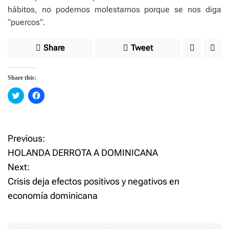
hábitos, no podemos molestarnos porque se nos diga
“puercos”.
Share
Tweet
Share this:
C
C
l
l
i
i
c
c
k
k
t
t
o
o
Previous:
P
s
s
h
h
HOLANDA DERROTA A DOMINICANA
a
a
o
r
r
Next:
e
e
o
o
Crisis deja efectos positivos y negativos en
n
n
s
T
F
w
a
economía dominicana
i
c
t
t
e
t
b
e
o
r
o