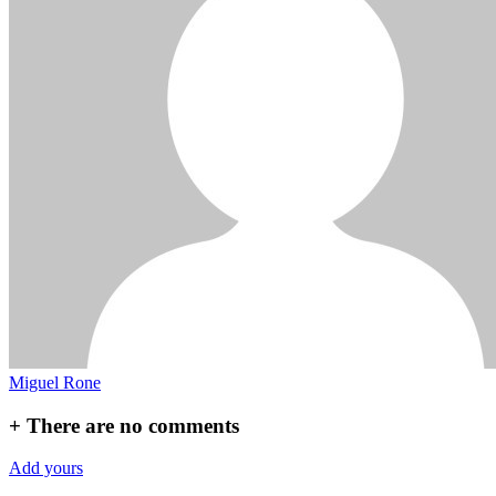
Miguel Rone
+
There are no comments
Add yours