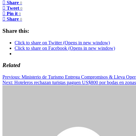
Share
0
Tweet
0
Pin it
0
Share
0
Share this:
Click to share on Twitter (Opens in new window)
Click to share on Facebook (Opens in new window)
Related
Post
Previous:
Ministerio de Turismo Entrega Compromisos & Lleva Oper
Next:
Hoteleros rechazan turistas paguen US$800 por bodas en zonas 
navigation