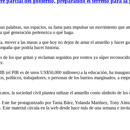
rre parcial del gobierno, preparando el terreno para l
 sus palabras, sus espacios, su fama para impulsar un movimiento que a
 a qué generación pertenezca o qué haga.
vía, mover a las masas a que hoy no dejen de amar el amarillo y hacer gal
ampaña que podría hacer historia.
os de los que gritan y reclaman seguidos por rostros ya súper reconocid
z.
 PIB (el PIB es de unos US$50,000 millones) a la educación, ha inaugura
os, políticos, trabajadores, o personas de los barrios marginados, a empr
icatos, la sociedad civil plantea utilizar el amarillo como símbolo de lo
r. Este fue protagonizado por Tania Báez, Yolanda Martínez, Tony Alm
 Este material circula en la web desde hace más de una semana e invita