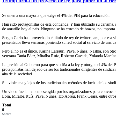
Trump firma un proyecto de ley para poner fin al cie
Se unen a una mayoría que exige el 4% del PIB para la educación
Han sido protagonistas de esta contienda. Y han utilizado su carisma,
de amarillo hoy al país. Ninguno se ha cruzado de brazos, no importa
Sergio Carlo ha aprovechado el título de rey de twitter para, por esa 
presentador lleva semanas poniendo su red social al servicio de una c
Pero él no es el único. Karina Larrauri, Pavel Núñez, Nashla, son otr
veterana Tania Báez, Miralba Ruiz, Roberto Cavada, Yolanda Martíne
La presión al Gobierno para que se ciña a la ley y otorgue el 4% del
protagonistas han dejado de ser los tradicionales dirigentes de sindicat
alta de la sociedad.
Sin violencia y lejos de los tradicionales métodos de lucha de los sind
Un vídeo fue la manera escogida por los organizadores para convoca
Lora, Miralba Ruíz, Pavel Núñez, Ico Abréu, Frank Ceara, entre otros.
Total
0
Shares