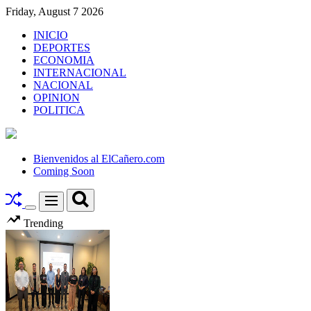
Skip
Friday, August 7 2026
to
INICIO
content
DEPORTES
ECONOMIA
INTERNACIONAL
NACIONAL
OPINION
POLITICA
El
Cañero.com
Bienvenidos al ElCañero.com
Coming Soon
Search
Menu
Switch
Trending
color
mode