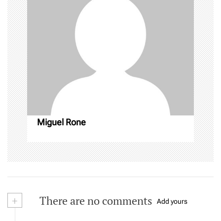
i
g
a
t
i
o
Miguel Rone
n
+
There are no comments
Add yours