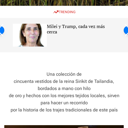
w
e
e
i
n
a
TRENDING
t
u
r
c
c
h
h
Milei y Trump, cada vez más
c
ntil
cerca
o
l
s
o
r
m
o
d
e
Una colección de
cincuenta vestidos de la reina Sirikit de Tailandia,
bordados a mano con hilo
de oro y hechos con los mejores tejidos locales, sirven
para hacer un recorrido
por la historia de los trajes tradicionales de este país