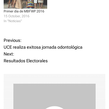
n
n
e
n
w
e
w
w
Primer día de MBFWP 2016
i
w
15 October, 2016
n
i
d
n
In "Noticias"
o
d
w
o
)
w
)
P
Previous:
UCE realiza exitosa jornada odontológica
o
Next:
Resultados Electorales
s
t
n
a
v