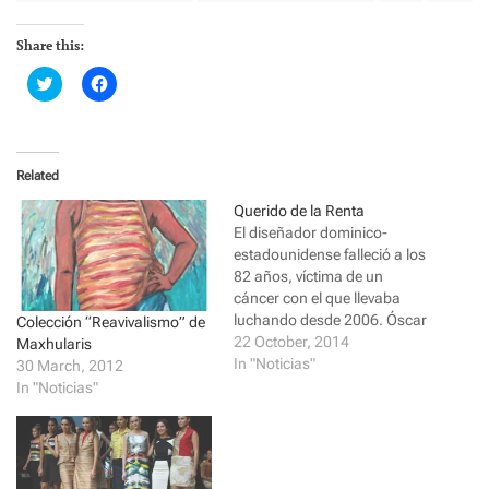
Share this:
C
C
l
l
i
i
c
c
k
k
t
t
o
o
Related
s
s
h
h
a
a
Querido de la Renta
r
r
El diseñador dominico-
e
e
o
o
estadounidense falleció a los
n
n
82 años, víctima de un
T
F
w
a
cáncer con el que llevaba
i
c
luchando desde 2006. Óscar
t
e
Colección “Reavivalismo” de
t
b
de la Renta era todo
22 October, 2014
Maxhularis
e
o
r
o
elegancia. Por eso se ha ido
In "Noticias"
30 March, 2012
(
k
así, con los cabos bien
In "Noticias"
O
(
p
O
atados y sin hacer ruido. Es
e
p
cierto que la industria estaba
n
e
s
n
al tanto del cáncer…
i
s
n
i