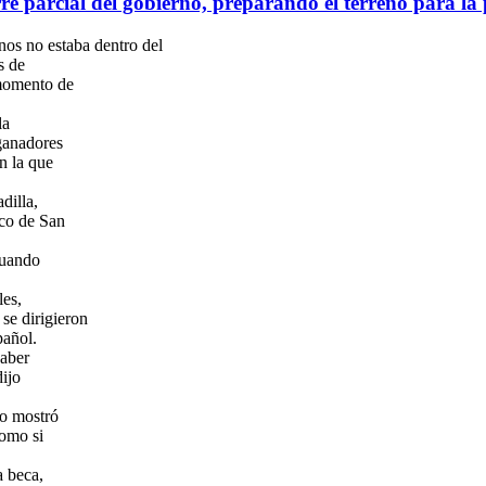
rre parcial del gobierno, preparando el terreno para l
nos no estaba dentro del
s de
 momento de
la
 ganadores
n la que
dilla,
ico de San
cuando
les,
se dirigieron
pañol.
haber
dijo
o mostró
como si
a beca,