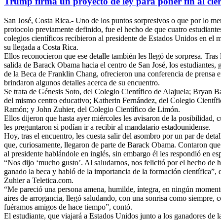
Trump firma un proyecto de ley para poner fin al cie
San José, Costa Rica.- Uno de los puntos sorpresivos o que por lo me
protocolo previamente definido, fue el hecho de que cuatro estudiante
colegios científicos recibieron al presidente de Estados Unidos en el
su llegada a Costa Rica.
Ellos reconocieron que ese detalle también les llegó de sorpresa. Tras 
salida de Barack Obama hacia el centro de San José, los estudiantes,
de la Beca de Franklin Chang, ofrecieron una conferencia de prensa e
brindaron algunos detalles acerca de su encuentro.
Se trata de Génesis Soto, del Colegio Científico de Alajuela; Bryan Ba
del mismo centro educativo; Katherin Fernández, del Colegio Científ
Ramón; y John Zuhier, del Colegio Científico de Limón.
Ellos dijeron que hasta ayer miércoles les avisaron de la posibilidad, 
les preguntaron si podían ir a recibir al mandatario estadounidense.
Hoy, tras el encuentro, les cuesta salir del asombro por un par de detal
que, curiosamente, llegaron de parte de Barack Obama. Contaron que 
al presidente hablándole en inglés, sin embargo él les respondió en es
“Nos dijo ‘mucho gusto’. Al saludarnos, nos felicitó por el hecho de 
ganado la beca y habló de la importancia de la formación científica”, 
Zuhier a Teletica.com.
“Me pareció una persona amena, humilde, íntegra, en ningún moment
aires de arrogancia, llegó saludando, con una sonrisa como siempre, 
fuéramos amigos de hace tiempo”, contó.
El estudiante, que viajará a Estados Unidos junto a los ganadores de l