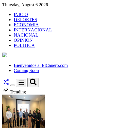
Skip
Thursday, August 6 2026
to
INICIO
content
DEPORTES
ECONOMIA
INTERNACIONAL
NACIONAL
OPINION
POLITICA
El
Cañero.com
Bienvenidos al ElCañero.com
Coming Soon
Search
Menu
Switch
Trending
color
mode