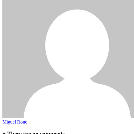
Miguel Rone
+
There are no comments