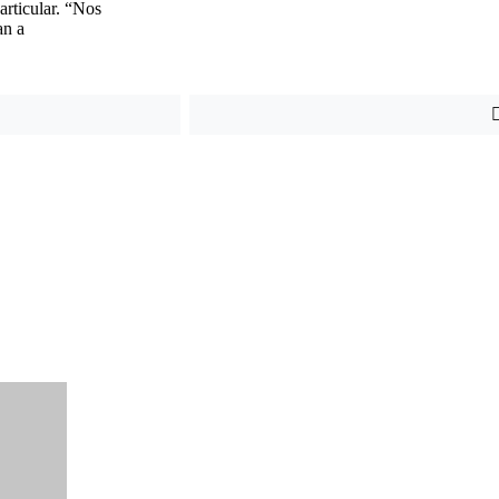
rticular. “Nos
an a