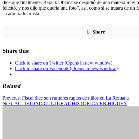
dice que finalmente, Barack Obama se despidió de una manera muy pa
felicitó, y nos dijo que quería una foto”, así, como si se tratara de un f
su admirado artista.
Share
Share this:
Click to share on Twitter (Opens in new window)
Click to share on Facebook (Opens in new window)
Related
Post
Previous:
Fiscal dice son rumores raptos de niños en La Romana
Next:
ACTIVIDAD CULTURAL HISTORICA EN HIGÜEY
navigation