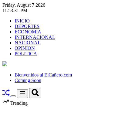
Skip
Friday, August 7 2026
to
11
:
53
:
32
PM
content
INICIO
DEPORTES
ECONOMIA
INTERNACIONAL
NACIONAL
OPINION
POLITICA
El
Cañero.com
Bienvenidos al ElCañero.com
Coming Soon
Search
Menu
Switch
Trending
color
mode