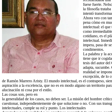
fuese fuerte. Nel
la filosofía trata
intentó transforma
Ahora veo con tan
pena cómo en much
intelectual: el que
como irremediable, 
cotidiano, es el pi
intelectual. Inmed
impera, pasa de ser
condimentos.
La palabra y la ac
tiene que ir cogid
tesis del autor de
adapta, sucumbe. O
realidad se impone
excepción, de lo c
de Ramón Marrero Aristy. El mundo intelectual, es el contrapeso, sie
aspiración a la excelencia, que no es en modo alguno un territorio para
alucinación ni cosa por el estilo.
Las cosas son, pero en
la generalidad de los casos, no deben ser. La misión del hombre crític
cuestionar, independientemente de que solucione o no. Con sus transg
intelectuales, cumple su rol y punto. Los intelectuales