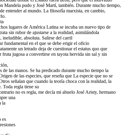
son Mandela pudo y José Martí, también. Durante mucho tiempo,
ba de entender al mundo. La filosofía marxista, en cambio,
rlo.
ta
os lugares de América Latina se incuba un nuevo tipo de
 trata sin rubor de ajustarse a la realidad, asimilándola
ineludible, absoluta. Salirse del carril
lar fundamental en el que se debe erigir el oficio
iatamente un letrado deja de cuestionar el estatus quo que
 fruta jugosa a convertirse en tayota hervida sin sal y sin
ción,
as de las manos. Se ha predicado durante mucho tiempo la
l Origen de las especies, que reseña que La especie que no se
tros señalan que cuando la teoría choca con la realidad, la
. Toda regla tiene su
ontrario no es regla, me decía mi abuelo José Aristy, hermano
mpre una
 la
o es
resiones