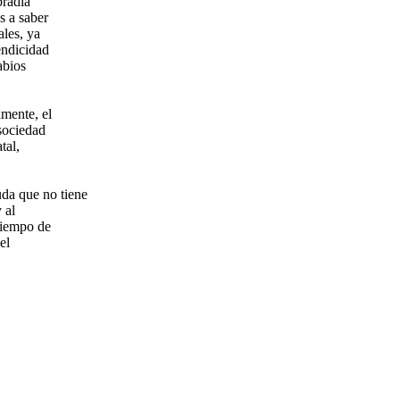
bradía
s a saber
ales, ya
endicidad
abios
amente, el
 sociedad
tal,
a que no tiene
 al
tiempo de
el