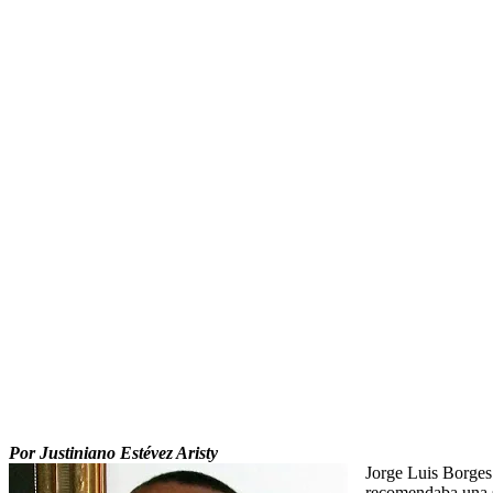
Por Justiniano Estévez Aristy
Jorge Luis Borges
recomendaba una s