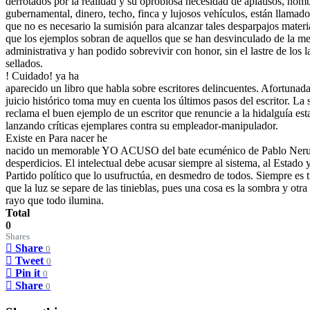
derrotados por la realidad y su oprobiosa necesidad de aplausos, nom
gubernamental, dinero, techo, finca y lujosos vehículos, están llamado
que no es necesario la sumisión para alcanzar tales desparpajos materi
que los ejemplos sobran de aquellos que se han desvinculado de la m
administrativa y han podido sobrevivir con honor, sin el lastre de los l
sellados.
! Cuidado! ya ha
aparecido un libro que habla sobre escritores delincuentes. Afortunad
juicio histórico toma muy en cuenta los últimos pasos del escritor. La
reclama el buen ejemplo de un escritor que renuncie a la hidalguía esta
lanzando críticas ejemplares contra su empleador-manipulador.
Existe en Para nacer he
nacido un memorable YO ACUSO del bate ecuménico de Pablo Nerud
desperdicios. El intelectual debe acusar siempre al sistema, al Estado y
Partido político que lo usufructúa, en desmedro de todos. Siempre es 
que la luz se separe de las tinieblas, pues una cosa es la sombra y otra 
rayo que todo ilumina.
Total
0
Shares
Share
0
Tweet
0
Pin it
0
Share
0