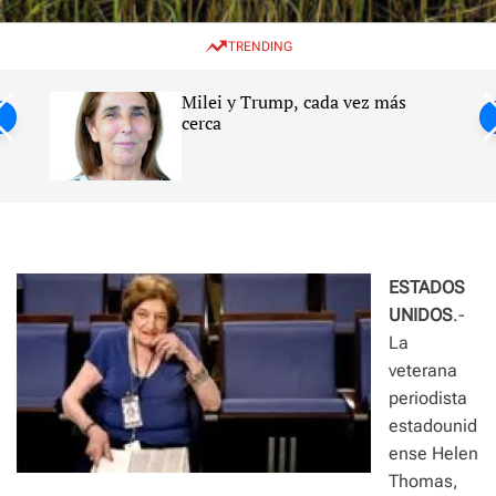
w
e
e
i
n
a
TRENDING
t
u
r
c
c
h
h
Milei y Trump, cada vez más
c
ntil
cerca
o
l
s
o
r
m
o
d
e
ESTADOS
UNIDOS
.-
La
veterana
periodista
estadounid
ense Helen
Thomas,