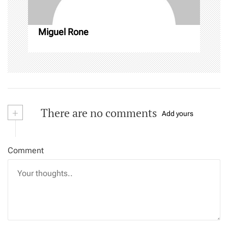
o
n
Miguel Rone
+
There are no comments
Add yours
Comment