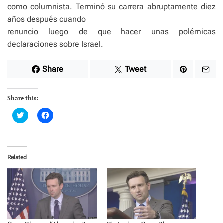
como columnista. Terminó su carrera abruptamente diez
años después cuando
renuncio luego de que hacer unas polémicas
declaraciones sobre Israel.
Share
Tweet
Share this:
C
C
l
l
i
i
c
c
k
k
t
t
o
o
Related
s
s
h
h
a
a
r
r
e
e
o
o
n
n
T
F
w
a
i
c