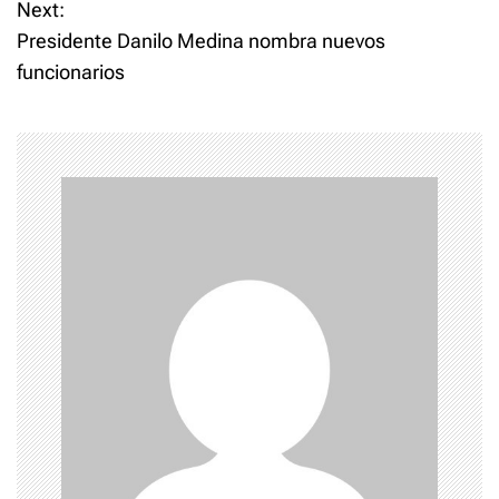
o
Next:
Presidente Danilo Medina nombra nuevos
s
funcionarios
t
n
a
v
i
g
a
t
i