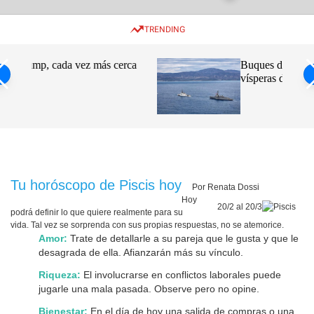
w
e
e
i
n
a
TRENDING
t
u
r
c
c
h
h
 cerca
Buques de EE.UU. arriban a Haití en
c
vísperas del fin del mandato CPT
o
l
o
r
m
o
d
e
Tu horóscopo de Piscis hoy
Por Renata Dossi
Hoy
20/2 al 20/3
podrá definir lo que quiere realmente para su
vida. Tal vez se sorprenda con sus propias respuestas, no se atemorice.
Amor:
Trate de detallarle a su pareja que le gusta y que le
desagrada de ella. Afianzarán más su vínculo.
Riqueza:
El involucrarse en conflictos laborales puede
jugarle una mala pasada. Observe pero no opine.
Bienestar:
En el día de hoy una salida de compras o una