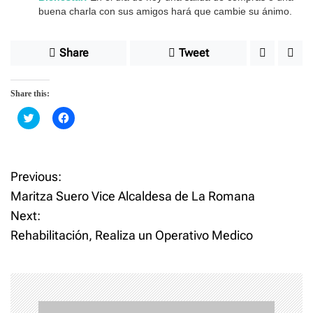
buena charla con sus amigos hará que cambie su ánimo.
Share
Tweet
Share this:
C
C
l
l
i
i
c
c
k
k
t
t
o
o
Previous:
P
s
s
h
h
Maritza Suero Vice Alcaldesa de La Romana
a
a
o
r
r
Next:
e
e
o
o
Rehabilitación, Realiza un Operativo Medico
n
n
s
T
F
w
a
i
c
t
t
e
t
b
e
o
n
r
o
(
k