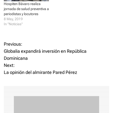
n
i
d
n
Hospiten Bávaro realiza
o
d
jornada de salud preventiva a
w
o
)
w
periodistas y locutores
)
8 May, 2019
In "Noticias"
P
Previous:
Globalia expandirá inversión en República
o
Dominicana
Next:
s
La opinión del almirante Pared Pérez
t
n
a
v