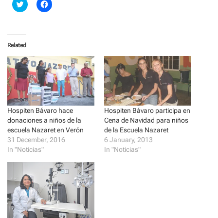
C
C
l
l
i
i
c
c
k
k
t
t
o
o
Related
s
s
h
h
a
a
r
r
e
e
o
o
n
n
T
F
w
a
i
c
t
e
Hospiten Bávaro hace
Hospiten Bávaro participa en
t
b
donaciones a niños de la
Cena de Navidad para niños
e
o
r
o
escuela Nazaret en Verón
de la Escuela Nazaret
(
k
31 December, 2016
6 January, 2013
O
(
p
O
In "Noticias"
In "Noticias"
e
p
n
e
s
n
i
s
n
i
n
n
e
n
w
e
w
w
i
w