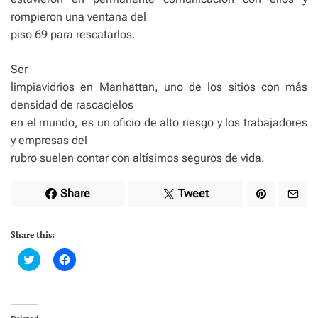
rompieron una ventana del
piso 69 para rescatarlos.
Ser
limpiavidrios en Manhattan, uno de los sitios con más
densidad de rascacielos
en el mundo, es un oficio de alto riesgo y los trabajadores
y empresas del
rubro suelen contar con altísimos seguros de vida.
Share
Tweet
Share this:
C
C
l
l
i
i
c
c
k
k
t
t
o
o