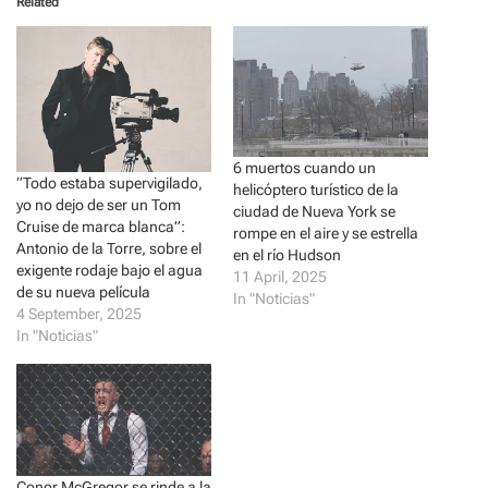
Related
s
s
h
h
a
a
r
r
e
e
o
o
n
n
T
F
w
a
i
c
t
e
t
b
6 muertos cuando un
e
o
“Todo estaba supervigilado,
helicóptero turístico de la
r
o
(
k
yo no dejo de ser un Tom
ciudad de Nueva York se
O
(
Cruise de marca blanca”:
p
O
rompe en el aire y se estrella
e
p
Antonio de la Torre, sobre el
en el río Hudson
n
e
exigente rodaje bajo el agua
s
n
11 April, 2025
i
s
de su nueva película
In "Noticias"
n
i
4 September, 2025
n
n
e
n
In "Noticias"
w
e
w
w
i
w
n
i
d
n
o
d
w
o
)
w
)
Conor McGregor se rinde a la