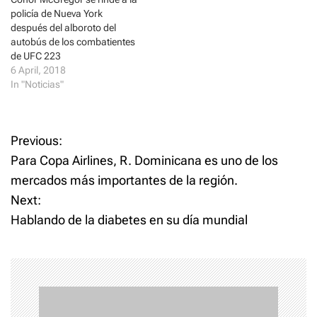
policía de Nueva York
después del alboroto del
autobús de los combatientes
de UFC 223
6 April, 2018
In "Noticias"
P
Previous:
Para Copa Airlines, R. Dominicana es uno de los
o
mercados más importantes de la región.
Next:
s
Hablando de la diabetes en su día mundial
t
n
a