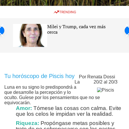
w
e
e
i
n
a
TRENDING
t
u
r
c
c
h
h
Milei y Trump, cada vez más
c
ntil
cerca
o
l
s
o
r
m
o
d
e
Tu horóscopo de Piscis hoy
Por Renata Dossi
La
20/2 al 20/3
Luna en su signo lo predispondrá a
que desarrolle la percepción y lo
oculto. Guíese por los pensamientos que no se
equivocarán.
Amor:
Tómese las cosas con calma. Evite
que los celos le impidan ver la realidad.
Riqueza:
Propóngase metas posibles y
trate de no sobrepasarse con los gastos.