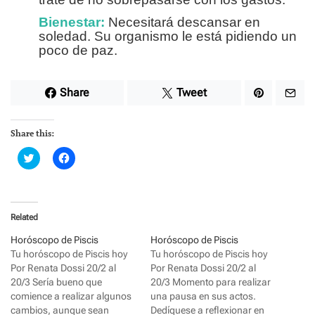
Bienestar:
Necesitará descansar en
soledad. Su organismo le está pidiendo un
poco de paz.
Share
Tweet
Share this:
C
C
l
l
i
i
c
c
k
k
t
t
o
o
Related
s
s
h
h
a
a
Horóscopo de Piscis
Horóscopo de Piscis
r
r
Tu horóscopo de Piscis hoy
Tu horóscopo de Piscis hoy
e
e
o
o
Por Renata Dossi 20/2 al
Por Renata Dossi 20/2 al
n
n
20/3 Sería bueno que
20/3 Momento para realizar
T
F
w
a
comience a realizar algunos
una pausa en sus actos.
i
c
cambios, aunque sean
Dedíquese a reflexionar en
t
e