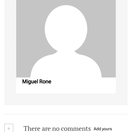
g
a
t
i
o
n
Miguel Rone
+
There are no comments
Add yours