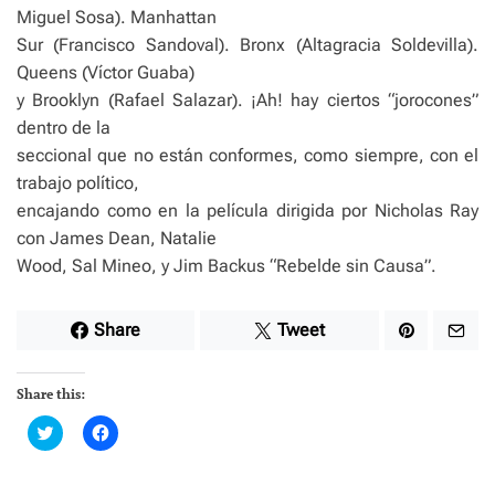
Miguel Sosa). Manhattan
Sur (Francisco Sandoval). Bronx (Altagracia Soldevilla).
Queens (Víctor Guaba)
y Brooklyn (Rafael Salazar). ¡Ah! hay ciertos “jorocones”
dentro de la
seccional que no están conformes, como siempre, con el
trabajo político,
encajando como en la película dirigida por Nicholas Ray
con James Dean, Natalie
Wood, Sal Mineo, y Jim Backus “Rebelde sin Causa”.
Share
Tweet
Share this:
C
C
l
l
i
i
c
c
k
k