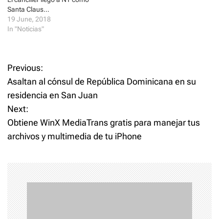
)
Santa Claus…
19 June, 2018
In "Noticias"
P
Previous:
Asaltan al cónsul de República Dominicana en su
o
residencia en San Juan
Next:
s
Obtiene WinX MediaTrans gratis para manejar tus
t
archivos y multimedia de tu iPhone
n
a
v
i