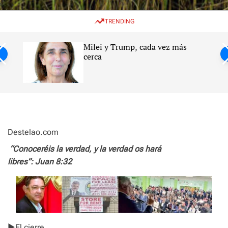
w
e
e
i
n
a
TRENDING
t
u
r
c
c
h
h
Milei y Trump, cada vez más
c
ntil
cerca
o
l
s
o
r
m
o
d
e
Destelao.com
“Conoceréis la verdad, y la verdad os hará
libres”: Juan 8:32
►El cierre