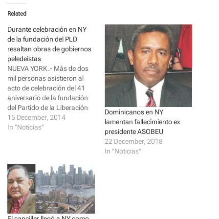
t
t
o
o
Related
s
s
h
h
a
a
Durante celebración en NY
r
r
de la fundación del PLD
e
e
o
o
resaltan obras de gobiernos
n
n
peledeístas
T
F
w
a
NUEVA YORK.- Más de dos
i
c
mil personas asistieron al
t
e
t
b
acto de celebración del 41
e
o
aniversario de la fundación
r
o
(
k
del Partido de la Liberación
O
(
Dominicanos en NY
p
O
Dominicana (PLD) por su
15 December, 2014
lamentan fallecimiento ex
e
p
seccional estatal presidida
In "Noticias"
n
e
presidente ASOBEU
s
n
por Frank Cortorreal, quien
22 December, 2018
i
s
resaltó los avances que en la
n
i
In "Noticias"
n
n
educación, obras de
e
n
infraestructuras,
w
e
w
w
afianzamiento de la
i
w
democracia y la…
n
i
d
n
o
d
w
o
)
w
El canciller llegó a NY como