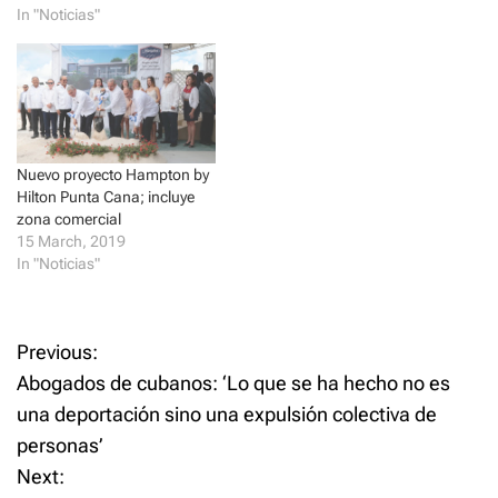
e
p
In "Noticias"
majestuoso complejo
n
e
s
n
hotelero, ubicado en la zona
i
s
turística de Punta Cana,
n
i
n
n
abrió su primera fase y
e
n
empezó a…
w
e
w
w
i
w
n
i
d
n
Nuevo proyecto Hampton by
o
d
w
o
Hilton Punta Cana; incluye
)
w
zona comercial
)
15 March, 2019
In "Noticias"
P
Previous:
Abogados de cubanos: ‘Lo que se ha hecho no es
o
una deportación sino una expulsión colectiva de
personas’
s
Next: