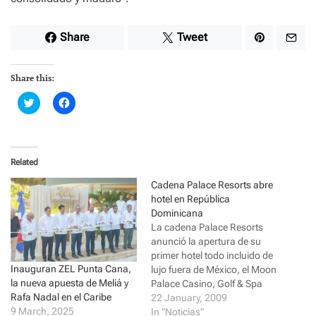
Share
Tweet
Share this:
C
C
l
l
i
i
c
c
k
k
t
t
o
o
Related
s
s
h
h
a
a
Cadena Palace Resorts abre
r
r
hotel en República
e
e
o
o
Dominicana
n
n
La cadena Palace Resorts
T
F
w
a
anunció la apertura de su
i
c
primer hotel todo incluido de
t
e
t
b
Inauguran ZEL Punta Cana,
lujo fuera de México, el Moon
e
o
la nueva apuesta de Meliá y
r
o
Palace Casino, Golf & Spa
(
k
Rafa Nadal en el Caribe
Resort Punta Cana, en
22 January, 2009
O
(
p
O
9 March, 2025
República Dominicana. El
In "Noticias"