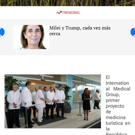
w
e
e
i
n
a
TRENDING
t
u
r
c
c
h
h
Milei y Trump, cada vez más
c
ntil
cerca
o
l
s
o
r
m
o
d
e
El
Internation
al Medical
Group,
primer
proyecto
de
medicina
turística en
la
República