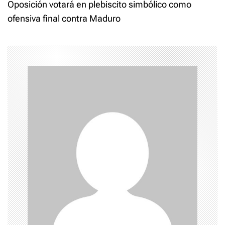
t
Oposición votará en plebiscito simbólico como
ofensiva final contra Maduro
n
a
v
i
g
a
t
i
o
n