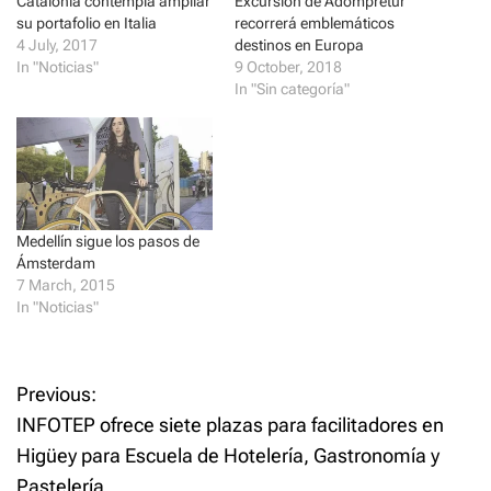
t
e
Catalonia contempla ampliar
Excursión de Adompretur
t
b
su portafolio en Italia
recorrerá emblemáticos
e
o
r
o
4 July, 2017
destinos en Europa
(
k
In "Noticias"
9 October, 2018
O
(
p
O
In "Sin categoría"
e
p
n
e
s
n
i
s
n
i
n
n
e
n
w
e
w
w
i
w
Medellín sigue los pasos de
n
i
d
n
Ámsterdam
o
d
7 March, 2015
w
o
)
w
In "Noticias"
)
P
Previous:
INFOTEP ofrece siete plazas para facilitadores en
o
Higüey para Escuela de Hotelería, Gastronomía y
Pastelería