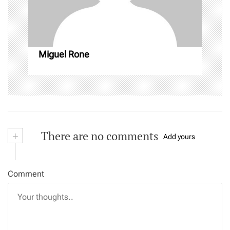
n
Miguel Rone
+
There are no comments
Add yours
Comment