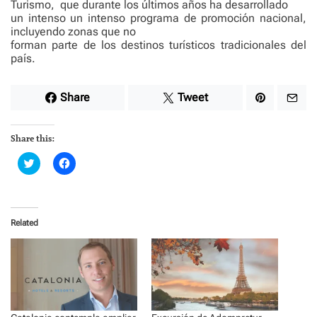
Turismo, que durante los últimos años ha desarrollado
un intenso un intenso programa de promoción nacional,
incluyendo zonas que no
forman parte de los destinos turísticos tradicionales del
país.
Share
Tweet
Share this:
C
C
l
l
i
i
c
c
k
k
t
t
o
o
Related
s
s
h
h
a
a
r
r
e
e
o
o
n
n
T
F
w
a
i
c