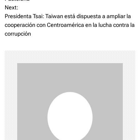
s
Next:
t
Presidenta Tsai: Taiwan está dispuesta a ampliar la
cooperación con Centroamérica en la lucha contra la
n
corrupción
a
v
i
g
a
t
i
o