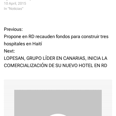
10 April, 2015
In "Noticias"
P
Previous:
Propone en RD recauden fondos para construir tres
o
hospitales en Haití
Next:
s
LOPESAN, GRUPO LÍDER EN CANARIAS, INICIA LA
t
COMERCIALIZACIÓN DE SU NUEVO HOTEL EN RD
n
a
v
i