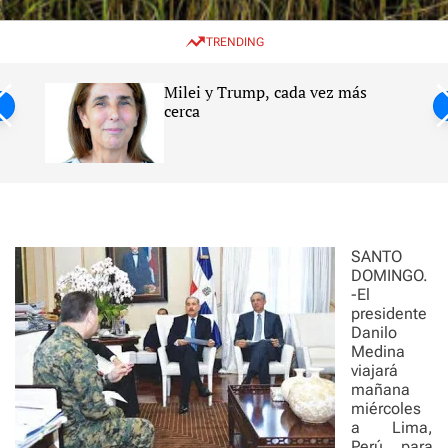
w
e
e
i
n
a
TRENDING
t
u
r
c
c
h
h
Milei y Trump, cada vez más
c
ntil
cerca
o
l
s
o
r
m
o
d
e
SANTO
DOMINGO.
-El
presidente
Danilo
Medina
viajará
mañana
miércoles
a Lima,
Perú, para