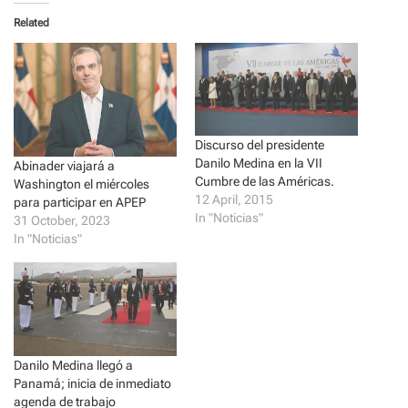
t
t
o
o
Related
s
s
h
h
a
a
r
r
e
e
o
o
n
n
T
F
w
a
i
c
t
e
Discurso del presidente
t
b
Danilo Medina en la VII
Abinader viajará a
e
o
r
o
Cumbre de las Américas.
Washington el miércoles
(
k
12 April, 2015
para participar en APEP
O
(
p
O
In "Noticias"
31 October, 2023
e
p
n
e
In "Noticias"
s
n
i
s
n
i
n
n
e
n
w
e
w
w
i
w
n
i
d
n
Danilo Medina llegó a
o
d
w
o
Panamá; inicia de inmediato
)
w
agenda de trabajo
)