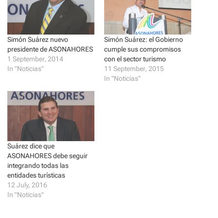
e
e
o
o
n
n
T
F
w
a
i
c
t
e
Simón Suárez nuevo
Simón Suárez: el Gobierno
t
b
presidente de ASONAHORES
cumple sus compromisos
e
o
r
o
1 September, 2014
con el sector turismo
(
k
In "Noticias"
11 September, 2015
O
(
p
O
In "Noticias"
e
p
n
e
s
n
i
s
n
i
n
n
e
n
w
e
w
w
i
w
Suárez dice que
n
i
d
n
ASONAHORES debe seguir
o
d
integrando todas las
w
o
)
w
entidades turísticas
)
12 July, 2016
In "Noticias"