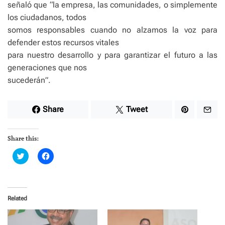
señaló que “la empresa, las comunidades, o simplemente
los ciudadanos, todos
somos responsables cuando no alzamos la voz para
defender estos recursos vitales
para nuestro desarrollo y para garantizar el futuro a las
generaciones que nos
sucederán”.
Share
Tweet
Share this:
C
C
l
l
i
i
c
c
k
k
t
t
o
o
Related
s
s
h
h
a
a
r
r