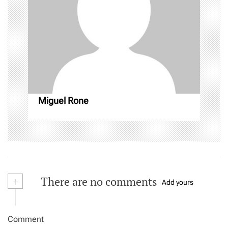
t
i
o
n
Miguel Rone
+
There are no comments
Add yours
Comment