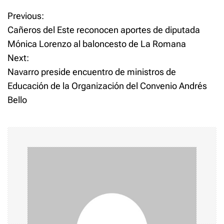
P
Previous:
Cañeros del Este reconocen aportes de diputada
o
Mónica Lorenzo al baloncesto de La Romana
Next:
s
Navarro preside encuentro de ministros de
t
Educación de la Organización del Convenio Andrés
Bello
n
a
v
i
g
a