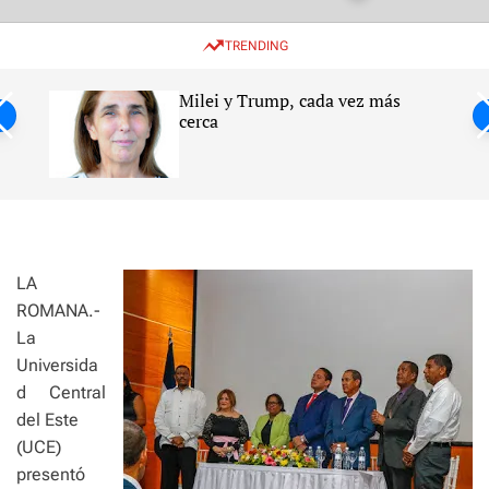
w
e
e
i
n
a
TRENDING
t
u
r
c
c
h
h
Milei y Trump, cada vez más
c
ntil
cerca
o
l
s
o
r
m
o
d
e
LA
ROMANA.-
La
Universida
d Central
del Este
(UCE)
presentó