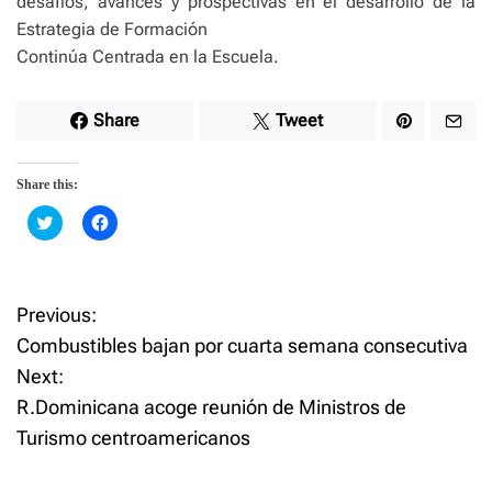
desafíos, avances y prospectivas en el desarrollo de la
Estrategia de Formación
Continúa Centrada en la Escuela.
Share
Tweet
Share this:
C
C
l
l
i
i
c
c
k
k
t
t
o
o
P
Previous:
s
s
h
h
Combustibles bajan por cuarta semana consecutiva
a
a
o
r
r
Next:
e
e
o
o
R.Dominicana acoge reunión de Ministros de
n
n
s
T
F
w
a
Turismo centroamericanos
i
c
t
t
e
t
b
e
o