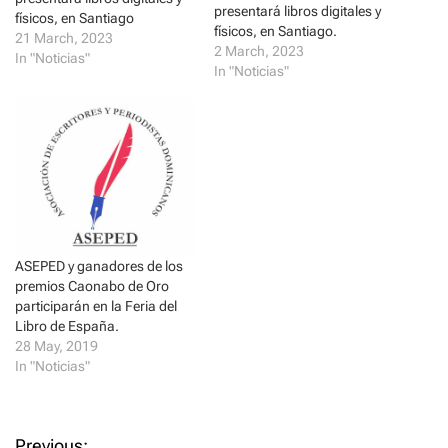
n
i
presentará libros digitales y
n
n
físicos, en Santiago
e
n
físicos, en Santiago.
21 March, 2023
w
e
2 March, 2023
w
w
In "Noticias"
i
w
In "Noticias"
n
i
d
n
o
d
w
o
)
w
)
ASEPED y ganadores de los
premios Caonabo de Oro
participarán en la Feria del
Libro de España.
28 May, 2019
In "Noticias"
Previous: