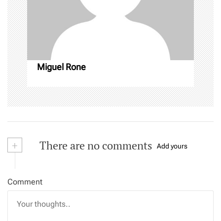
i
o
n
Miguel Rone
+
There are no comments
Add yours
Comment