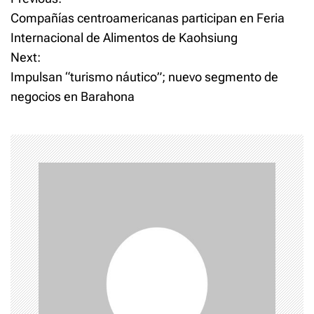
P
Compañías centroamericanas participan en Feria
o
Internacional de Alimentos de Kaohsiung
Next:
s
Impulsan “turismo náutico”; nuevo segmento de
t
negocios en Barahona
n
a
v
i
g
a
t