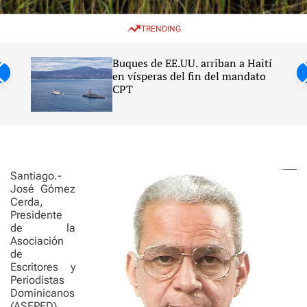
w
e
e
i
n
a
TRENDING
t
u
r
c
c
h
h
Buques de EE.UU. arriban a Haití
c
en vísperas del fin del mandato
o
CPT
l
o
r
m
o
d
e
Santiago.-
José Gómez
Cerda,
Presidente
de la
Asociación
de
Escritores y
Periodistas
Dominicanos
(ASEPED),