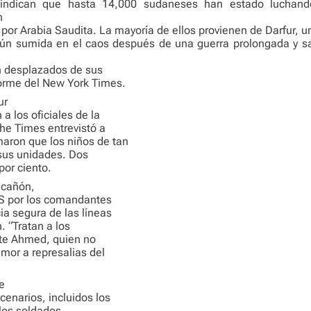
ndican que hasta 14,000 sudaneses han estado luchand
n
 por Arabia Saudita. La mayoría de ellos provienen de Darfur, u
aún sumida en el caos después de una guerra prolongada y s
n desplazados de sus
orme del New York Times.
ur
a los oficiales de la
The Times entrevistó a
aron que los niños de tan
 sus unidades. Dos
por ciento.
 cañón,
GPS por los comandantes
ia segura de las líneas
. “Tratan a los
ate Ahmed, quien no
mor a represalias del
e
cenarios, incluidos los
los soldados