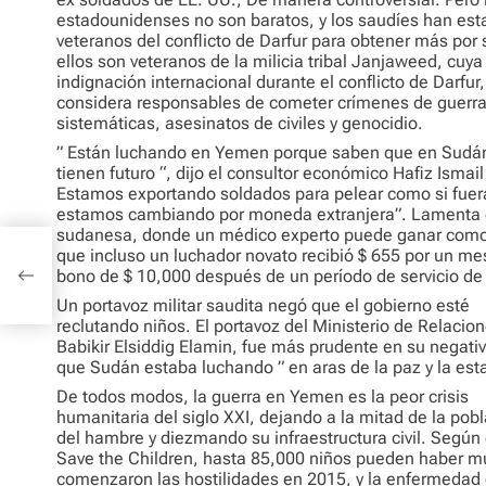
estadounidenses no son baratos, y los saudíes han est
veteranos del conflicto de Darfur para obtener más por
ellos son veteranos de la milicia tribal Janjaweed, cuya
indignación internacional durante el conflicto de Darfur
considera responsables de cometer crímenes de guerra
sistemáticas, asesinatos de civiles y genocidio.
” Están luchando en Yemen porque saben que en Sudá
tienen futuro “, dijo el consultor económico Hafiz Isma
Estamos exportando soldados para pelear como si fuer
estamos cambiando por moneda extranjera”. Lamenta 
sudanesa, donde un médico experto puede ganar como
que incluso un luchador novato recibió $ 655 por un m
bono de $ 10,000 después de un período de servicio de
Un portavoz militar saudita negó que el gobierno esté
reclutando niños. El portavoz del Ministerio de Relacio
Babikir Elsiddig Elamin, fue más prudente en su negat
que Sudán estaba luchando ” en aras de la paz y la esta
De todos modos, la guerra en Yemen es la peor crisis
humanitaria del siglo XXI, dejando a la mitad de la pobl
del hambre y diezmando su infraestructura civil. Segú
Save the Children, hasta 85,000 niños pueden haber 
comenzaron las hostilidades en 2015, y la enfermedad