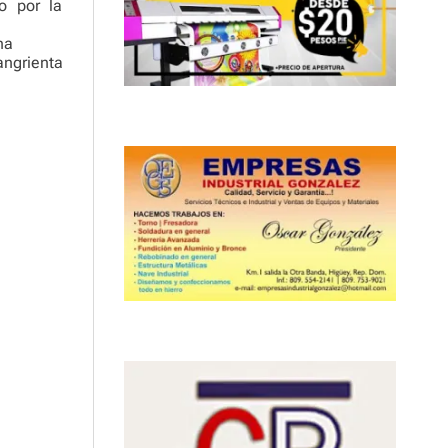
o por la
na
angrienta