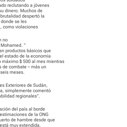
ado reclutando a jóvenes
 su dinero. Muchos de
 brutalidad despertó la
, donde se les
, como violaciones
n no
il Mohamed. ”
an productos básicos que
el estado de la economía
 máximo $ 500 al mes mientras
es de combate – más un
 seis meses.
nes Exteriores de Sudán,
iva, simplemente comentó
bilidad regionales”.
ación del país al borde
n estimaciones de la ONG
muerto de hambre desde que
 está muy extendida.