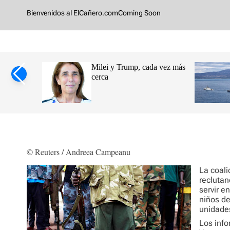
o
Bienvenidos al ElCañero.com
Coming Soon
m
na y su
Milei y Trump, cada vez más
sidad
cerca
pulsan
zadas sobre
Espástica
© Reuters / Andreea Campeanu
La coali
reclutan
servir e
niños de
unidade
Los inf