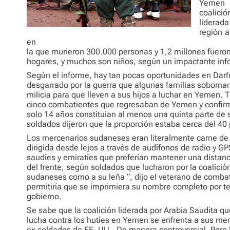
Yemen i
coalició
liderada
región 
en
la que murieron 300.000 personas y 1,2 millones fuero
hogares, y muchos son niños, según un impactante inf
Según el informe, hay tan pocas oportunidades en Darf
desgarrado por la guerra que algunas familias sobornan 
milicia para que lleven a sus hijos a luchar en Yemen. 
cinco combatientes que regresaban de Yemen y confirm
solo 14 años constituían al menos una quinta parte de
soldados dijeron que la proporción estaba cerca del 40 
Los mercenarios sudaneses eran literalmente carne de
dirigida desde lejos a través de audífonos de radio y 
saudíes y emiratíes que preferían mantener una distanc
del frente, según soldados que lucharon por la coalición
sudaneses como a su leña “, dijo el veterano de comb
permitiría que se imprimiera su nombre completo por te
gobierno.
Se sabe que la coalición liderada por Arabia Saudita qu
lucha contra los hutíes en Yemen se enfrenta a sus mer
ex soldados de EE. UU., De manera controversial. Pero 