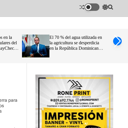
S
S
w
e
i
a
t
r
c
c
h
h
s en la
El 70 % del agua utilizada en
c
ulares del
la agricultura se desperdicia
o
idayCheck
en la República Dominicana,
l
o
afirma Claudio Caamaño
r
Vélez
m
o
d
e
erra para
os
s