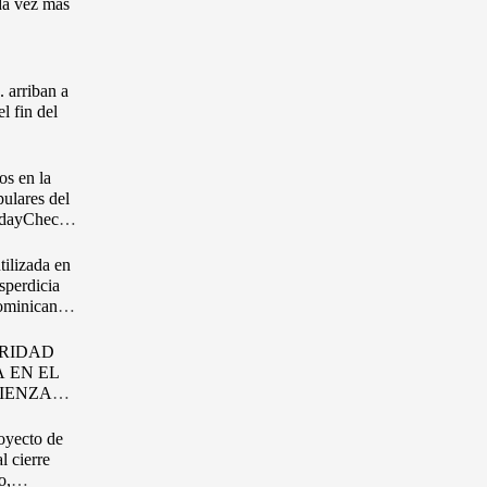
da vez más
arriban a
l fin del
os en la
pulares del
idayCheck
tilizada en
esperdicia
ominicana,
aamaño
RIDAD
 EN EL
IENZA
TURA
oyecto de
 EL
l cierre
TAL
o,