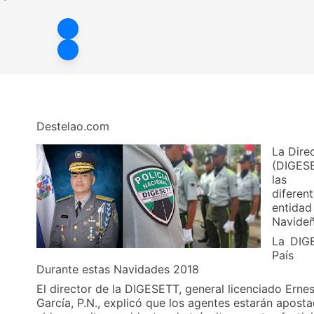
no para la
Destelao.com
La Dire
(DIGESE
las
diferent
entidad
Navideñ
La DIG
País
Durante estas Navidades 2018
El director de la DIGESETT, general licenciado Erne
García, P.N., explicó que los agentes estarán apost