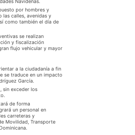
vidades Navideñas.
mpuesto por hombres y
 las calles, avenidas y
así como también el día de
entivas se realizan
ación y fiscalización
gran flujo vehicular y mayor
entar a la ciudadanía a fin
ue se traduce en un impacto
odríguez García.
, sin exceder los
to.
ctará de forma
egrará un personal en
les carreteras y
 de Movilidad, Transporte
 Dominicana.