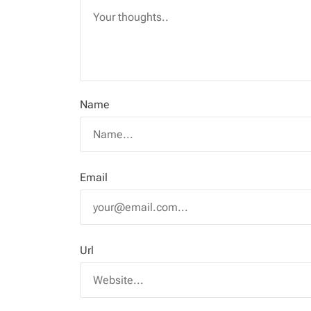
n
Name
Email
Url