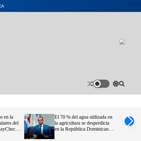
CA
S
S
w
e
i
a
t
r
c
c
h
h
s en la
El 70 % del agua utilizada en
c
ulares del
la agricultura se desperdicia
o
idayCheck
en la República Dominicana,
l
o
afirma Claudio Caamaño
r
Vélez