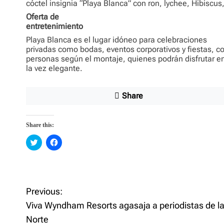
cóctel insignia “Playa Blanca” con ron, lychee, Hibiscus
Oferta de
entretenimiento
Playa Blanca es el lugar idóneo para celebraciones
privadas como bodas, eventos corporativos y fiestas, 
personas según el montaje, quienes podrán disfrutar en
la vez elegante.
Share
Share this:
C
C
l
l
i
i
c
c
k
k
t
t
o
o
P
s
s
Previous:
h
h
a
a
Viva Wyndham Resorts agasaja a periodistas de l
o
r
r
e
e
Norte
o
o