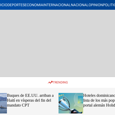
NICIO
DEPORTES
ECONOMIA
INTERNACIONAL
NACIONAL
OPINION
POLITI
TRENDING
Buques de EE.UU. arriban a
Hoteles dominicano
Haití en vísperas del fin del
lista de los más pop
mandato CPT
portal alemán Hol
2026