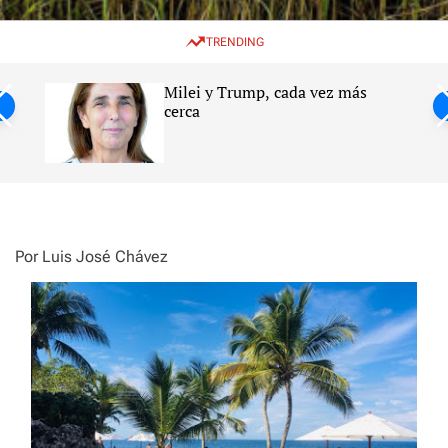
w
e
e
i
n
a
TRENDING
t
u
r
c
c
h
h
Milei y Trump, cada vez más
c
ntil
cerca
o
l
s
o
r
m
o
d
e
Por Luis José Chávez