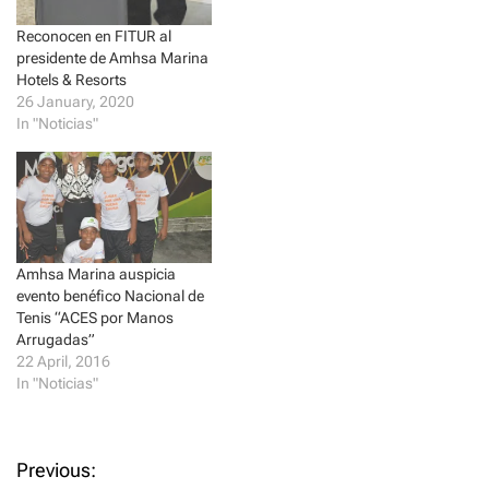
d
n
o
d
w
o
Reconocen en FITUR al
)
w
)
presidente de Amhsa Marina
Hotels & Resorts
26 January, 2020
In "Noticias"
Amhsa Marina auspicia
evento benéfico Nacional de
Tenis “ACES por Manos
Arrugadas”
22 April, 2016
In "Noticias"
P
Previous: