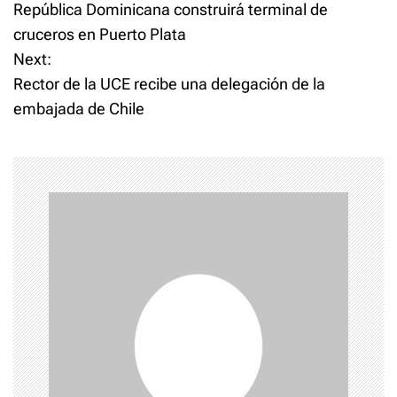
República Dominicana construirá terminal de
o
cruceros en Puerto Plata
Next:
s
Rector de la UCE recibe una delegación de la
t
embajada de Chile
n
a
v
i
g
a
t