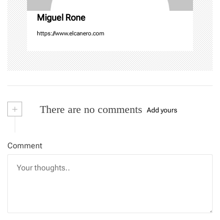
n
Miguel Rone
https://www.elcanero.com
+
There are no comments
Add yours
Comment