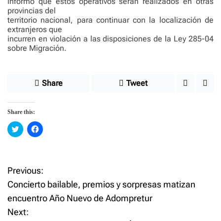
informó que estos operativos serán realizados en otras
provincias del
territorio nacional, para continuar con la localización de
extranjeros que
incurren en violación a las disposiciones de la Ley 285-04
sobre Migración.
Share
Tweet
Share this:
C
C
l
l
i
i
c
c
k
k
t
t
o
o
Previous:
P
s
s
h
h
Concierto bailable, premios y sorpresas matizan
a
a
o
r
r
encuentro Año Nuevo de Adompretur
e
e
o
o
Next:
n
n
s
T
F