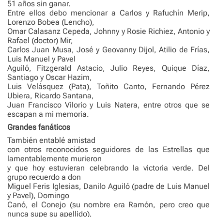
51 años sin ganar.
Entre ellos debo mencionar a Carlos y Rafuchín Merip,
Lorenzo Bobea (Lencho),
Omar Calasanz Cepeda, Johnny y Rosie Richiez, Antonio y
Rafael (doctor) Mir,
Carlos Juan Musa, José y Geovanny Dijol, Atilio de Frías,
Luis Manuel y Pavel
Aguiló, Fitzgerald Astacio, Julio Reyes, Quique Díaz,
Santiago y Oscar Hazim,
Luis Velásquez (Pata), Toñito Canto, Fernando Pérez
Ubiera, Ricardo Santana,
Juan Francisco Vilorio y Luis Natera, entre otros que se
escapan a mi memoria.
Grandes fanáticos
También entablé amistad
con otros reconocidos seguidores de las Estrellas que
lamentablemente murieron
y que hoy estuvieran celebrando la victoria verde. Del
grupo recuerdo a don
Miguel Feris Iglesias, Danilo Aguiló (padre de Luis Manuel
y Pavel), Domingo
Canó, el Conejo (su nombre era Ramón, pero creo que
nunca supe su apellido),