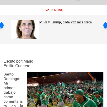
w
e
e
i
n
a
TRENDING
t
u
r
c
c
h
h
ro de
Milei y Trump, cada vez más cerca
c
o
s
l
o
ca
r
m
o
d
e
Escrito por: Mario
Emilio Guerrero
Santo
Domingo.-
Mi
primer
trabajo
como
comentaris
ta en la