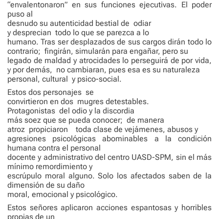
“envalentonaron” en sus funciones ejecutivas. El poder
puso al
desnudo su autenticidad bestial de
odiar
y desprecian
todo lo que se parezca a lo
humano. Tras ser desplazados de sus cargos dirán todo lo
contrario;
fingirán, simularán para engañar, pero su
legado de maldad y atrocidades lo perseguirá de por vida,
y por demás,
no cambiaran, pues esa es su naturaleza
personal, cultural
y psico-social.
Estos dos personajes
se
convirtieron en dos
mugres detestables.
Protagonistas
del odio y la discordia
más soez que se pueda conocer;
de manera
atroz
propiciaron
toda clase de vejámenes, abusos y
agresiones psicológicas abominables a la condición
humana contra el personal
docente y administrativo del centro UASD-SPM, sin el más
mínimo remordimiento y
escrúpulo moral alguno. Solo los afectados saben de la
dimensión de su daño
moral, emocional y psicológico.
Estos señores aplicaron acciones espantosas y horribles
propias de un