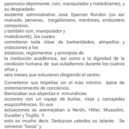
paranoico deprimente, ruin, manipulador y maledicente), y
su despiadado
asistente administrativo José Spencer Rondón (un ser
malvado, perverso,
megalómano, mentiroso, embustero
compulsivo,
y también ruin, manipulador y
maledicente), los cuales
cometieron toda clase de barbaridades, atropellos y
violaciones a los
estatutos, reglamentos
y principios de
la institución académica, así como a la dignidad de la
condición humana de
sus subalternos durante los cuatros
años y
seis meses que estuvieron dirigiendo el centro.
Cometieron sus tropelías sin el más mínimo
ápice de
estremecimiento de conciencia.
Barnizaban sus abyectas e
inmundicias
acciones con un ropaje de burlas, risas y carcajadas
esquizofrénicas. En sus
actuaciones se asemejaban a Nerón, Hitler, Mussolini,
Duvalier y Trujillo. Y
esto es mucho decir. Deduzcan ustedes su talante.
Se
volvieron “locos” y