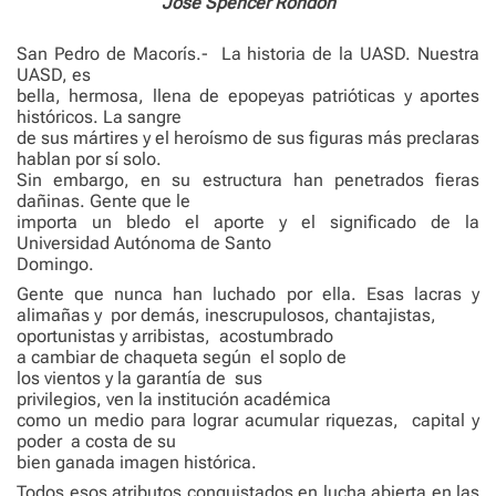
José Spencer Rondón
San Pedro de Macorís.-
La historia de la UASD. Nuestra
UASD, es
bella, hermosa, llena de epopeyas patrióticas y aportes
históricos. La sangre
de sus mártires y el heroísmo de sus figuras más preclaras
hablan por sí solo.
Sin embargo, en su estructura han penetrados fieras
dañinas. Gente que le
importa un bledo el aporte y el significado de la
Universidad Autónoma de Santo
Domingo.
Gente que nunca han luchado por ella. Esas lacras y
alimañas y
por demás, inescrupulosos, chantajistas,
oportunistas y arribistas,
acostumbrado
a cambiar de chaqueta según
el soplo de
los vientos y la garantía de
sus
privilegios, ven la institución académica
como un medio para lograr acumular riquezas,
capital y
poder
a costa de su
bien ganada imagen histórica.
Todos esos atributos conquistados en lucha abierta en las