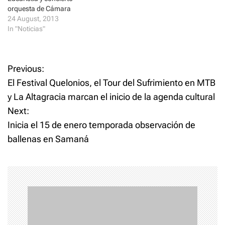
w
w
orquesta de Cámara
i
w
n
i
24 August, 2013
d
n
In "Noticias"
o
d
w
o
)
w
)
P
Previous:
El Festival Quelonios, el Tour del Sufrimiento en MTB
o
y La Altagracia marcan el inicio de la agenda cultural
Next:
s
Inicia el 15 de enero temporada observación de
t
ballenas en Samaná
n
a
v
i