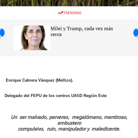
w
e
e
i
n
a
TRENDING
t
u
r
c
c
h
h
Milei y Trump, cada vez más
c
ntil
cerca
o
l
s
o
r
m
o
d
e
Enrique Cabrera Vásquez (Mellizo).
Delegado del FEPU de los centros UASD Región Este
Un
ser malvado, perverso,
megalómano, mentiroso,
embustero
compulsivo,
ruin, manipulador y
maledicente.