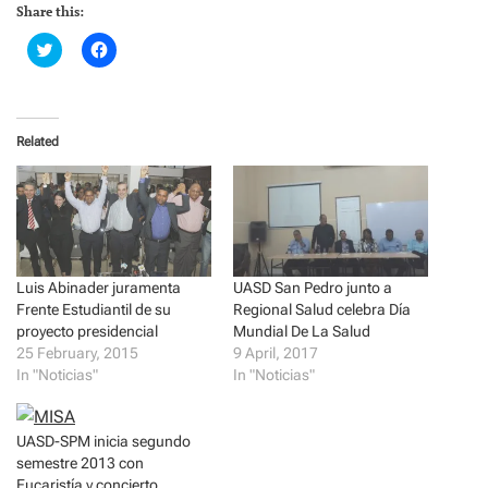
Share this:
C
C
l
l
i
i
c
c
k
k
t
t
o
o
Related
s
s
h
h
a
a
r
r
e
e
o
o
n
n
T
F
w
a
i
c
t
e
Luis Abinader juramenta
UASD San Pedro junto a
t
b
Frente Estudiantil de su
Regional Salud celebra Día
e
o
r
o
proyecto presidencial
Mundial De La Salud
(
k
25 February, 2015
9 April, 2017
O
(
p
O
In "Noticias"
In "Noticias"
e
p
n
e
s
n
i
s
UASD-SPM inicia segundo
n
i
n
n
semestre 2013 con
e
n
w
e
Eucaristía y concierto