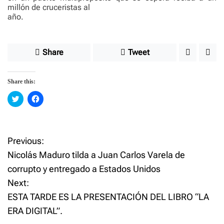
millón de cruceristas al
año.
Share
Tweet
Share this:
C
C
l
l
i
i
c
c
k
k
t
t
o
o
Previous:
P
s
s
h
h
Nicolás Maduro tilda a Juan Carlos Varela de
a
a
o
r
r
corrupto y entregado a Estados Unidos
e
e
o
o
Next:
n
n
s
T
F
w
a
ESTA TARDE ES LA PRESENTACIÓN DEL LIBRO “LA
i
c
t
t
e
ERA DIGITAL”.
t
b
e
o