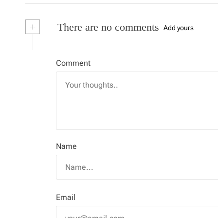
g
n
i
d
n
o
d
a
w
o
+
There are no comments
)
w
Add yours
)
t
i
Comment
o
n
Name
Email