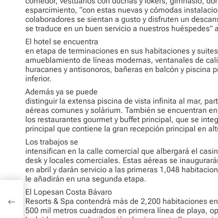
comedor, vestuarios con duchas y lokers, gimnasio, dor
esparcimiento, “con estas nuevas y cómodas instalaci
colaboradores se sientan a gusto y disfruten un descan
se traduce en un buen servicio a nuestros huéspedes”
El hotel se encuentra
en etapa de terminaciones en sus habitaciones y suite
amueblamiento de líneas modernas, ventanales de cali
huracanes y antisonoros, bañeras en balcón y piscina pr
inferior.
Además ya se puede
distinguir la extensa piscina de vista infinita al mar, part
aéreas comunes y solárium. También se encuentran en 
los restaurantes gourmet y buffet principal, que se integ
principal que contiene la gran recepción principal en alt
Los trabajos se
intensifican en la calle comercial que albergará el casin
desk y locales comerciales. Estas aéreas se inaugurará
en abril y darán servicio a las primeras 1,048 habitacio
le añadirán en una segunda etapa.
SE
El Lopesan Costa Bávaro
Resorts & Spa contendrá más de 2,200 habitaciones en 
500 mil metros cuadrados en primera línea de playa, o