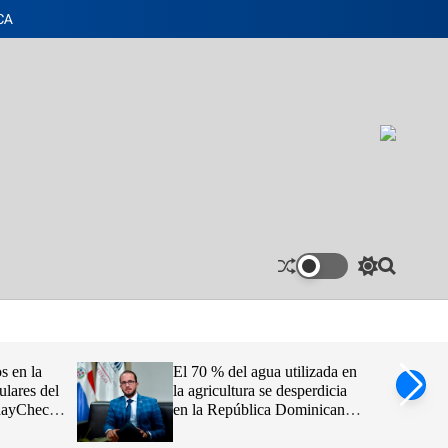
CA
S
S
w
e
i
a
t
r
c
c
h
h
s en la
El 70 % del agua utilizada en
c
ulares del
la agricultura se desperdicia
o
idayCheck
en la República Dominicana,
l
o
afirma Claudio Caamaño
r
Vélez