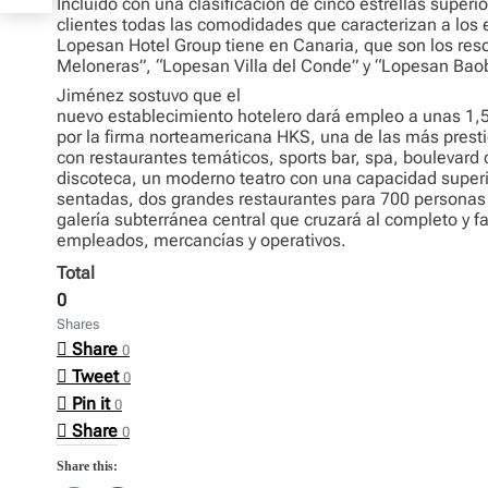
Incluido con una clasificación de cinco estrellas superio
clientes todas las comodidades que caracterizan a los
Lopesan Hotel Group tiene en Canaria, que son los res
Meloneras”, “Lopesan Villa del Conde” y “Lopesan Bao
Jiménez sostuvo que el
nuevo establecimiento hotelero dará empleo a unas 1,
por la firma norteamericana HKS, una de las más prest
con restaurantes temáticos, sports bar, spa, boulevard 
discoteca, un moderno teatro con una capacidad superi
sentadas, dos grandes restaurantes para 700 persona
galería subterránea central que cruzará al completo y fac
empleados, mercancías y operativos.
Total
0
Shares
Share
0
Tweet
0
Pin it
0
Share
0
Share this: