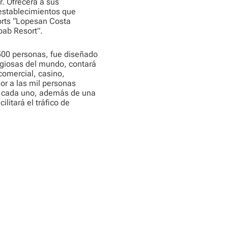
r. Ofrecerá a sus
 establecimientos que
orts “Lopesan Costa
bab Resort”.
500 personas, fue diseñado
igiosas del mundo, contará
comercial, casino,
or a las mil personas
s cada uno, además de una
ilitará el tráfico de