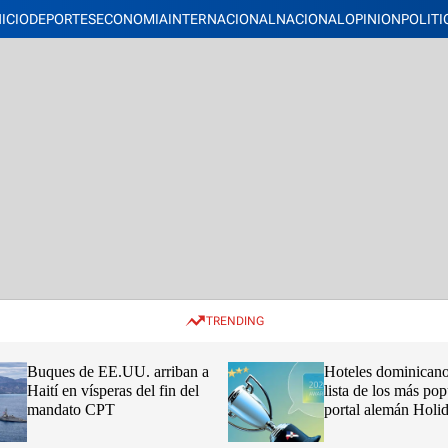
NICIO
DEPORTES
ECONOMIA
INTERNACIONAL
NACIONAL
OPINION
POLITI
TRENDING
Buques de EE.UU. arriban a
Hoteles dominicano
Haití en vísperas del fin del
lista de los más pop
mandato CPT
portal alemán Hol
2026