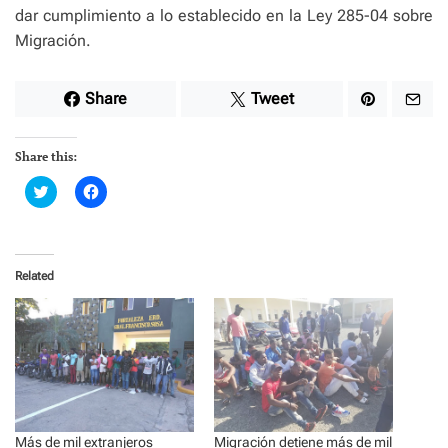
dar cumplimiento a lo establecido en la Ley 285-04 sobre
Migración.
Share
Tweet
Share this:
C
C
l
l
i
i
c
c
k
k
t
t
o
o
Related
s
s
h
h
a
a
r
r
e
e
o
o
n
n
T
F
w
a
i
c
t
e
t
b
e
o
Más de mil extranjeros
Migración detiene más de mil