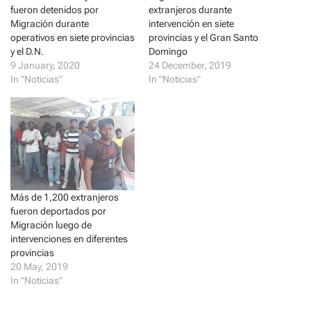
r
o
(
k
fueron detenidos por
extranjeros durante
O
(
Migración durante
intervención en siete
p
O
e
p
operativos en siete provincias
provincias y el Gran Santo
n
e
y el D.N.
Domingo
s
n
i
s
9 January, 2020
24 December, 2019
n
i
In "Noticias"
In "Noticias"
n
n
e
n
w
e
w
w
i
w
n
i
d
n
o
d
w
o
)
w
)
Más de 1,200 extranjeros
fueron deportados por
Migración luego de
intervenciones en diferentes
provincias
20 May, 2019
In "Noticias"