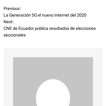
P
Previous:
La Generación 5G el nuevo Internet del 2020
o
Next:
CNE de Ecuador publica resultados de elecciones
s
seccionales
t
n
a
v
i
g
a