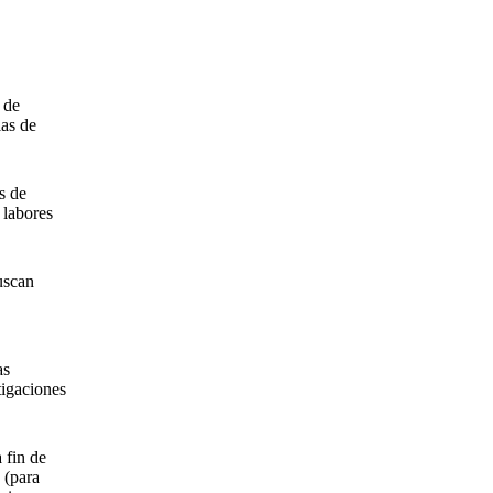
 de
ias de
s de
 labores
uscan
as
tigaciones
 fin de
 (para