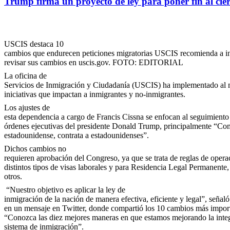
Trump firma un proyecto de ley para poner fin al cie
USCIS destaca 10
cambios que endurecen peticiones migratorias USCIS recomienda a i
revisar sus cambios en uscis.gov. FOTO: EDITORIAL
La oficina de
Servicios de Inmigración y Ciudadanía (USCIS) ha implementado al
iniciativas que impactan a inmigrantes y no-inmigrantes.
Los ajustes de
esta dependencia a cargo de Francis Cissna se enfocan al seguimiento 
órdenes ejecutivas del presidente Donald Trump, principalmente “Co
estadounidense, contrata a estadounidenses”.
Dichos cambios no
requieren aprobación del Congreso, ya que se trata de reglas de opera
distintos tipos de visas laborales y para Residencia Legal Permanente,
otros.
“Nuestro objetivo es aplicar la ley de
inmigración de la nación de manera efectiva, eficiente y legal”, seña
en un mensaje en Twitter, donde compartió los 10 cambios más import
“Conozca las diez mejores maneras en que estamos mejorando la integ
sistema de inmigración”.