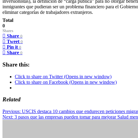
inversionistas), la definición de “carga pública” para no otorgar benefi
inmigrantes que pudieran ser un problema financiero para el Gobierno
eliminar categorías de trabajadores extranjeros.
Total
0
Shares
Share
0
Tweet
0
Pin it
0
Share
0
Share this:
Click to share on Twitter (Opens in new window)
Click to share on Facebook (Opens in new window)
Related
Post
Previous:
USCIS destaca 10 cambios que endurecen peticiones migrat
Next:
3 pasos que las empresas pueden tomar para mejorar Salud menta
navigation