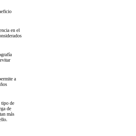
eficio
ncia en el
onsiderados
ografía
evitar
permite a
años
 tipo de
rga de
itan más
ello.