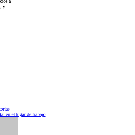
cios a
, y
orias
l en el lugar de trabajo