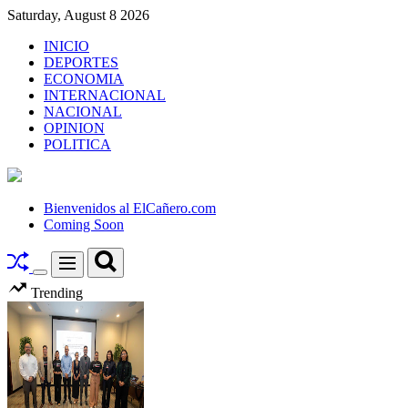
Skip
Saturday, August 8 2026
to
INICIO
content
DEPORTES
ECONOMIA
INTERNACIONAL
NACIONAL
OPINION
POLITICA
El
Cañero.com
Bienvenidos al ElCañero.com
Coming Soon
Search
Menu
Switch
Trending
color
mode