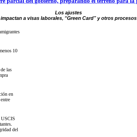
rre parcial del gobierno, preparando el terreno para l
Los ajustes
impactan a visas laborales, “Green Card” y otros procesos
nmigrantes
 menos 10
de las
mpra
ción en
 entre
ló USCIS
antes.
ridad del