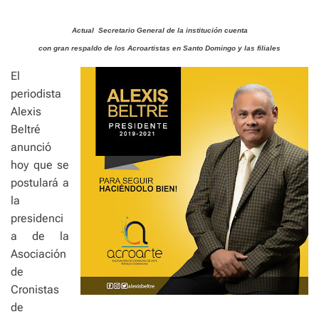
e
Actual
Secretario General de la institución cuenta
con gran respaldo de los Acroartistas en Santo Domingo y las filiales
El
periodista
Alexis
Beltré
anunció
hoy que se
postulará a
la
presidenci
a de la
Asociación
de
Cronistas
de