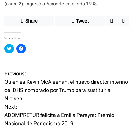
(canal 2). Ingresó a Acroarte en el año 1998.
Share
Tweet
Share this:
C
C
l
l
i
i
c
c
k
k
t
t
o
o
Previous:
P
s
s
h
h
Quién es Kevin McAleenan, el nuevo director interino
a
a
o
r
r
del DHS nombrado por Trump para sustituir a
e
e
o
o
Nielsen
n
n
s
T
F
w
a
Next:
i
c
t
t
e
ADOMPRETUR felicita a Emilia Pereyra: Premio
t
b
e
o
Nacional de Periodismo 2019
n
r
o
(
k
O
(