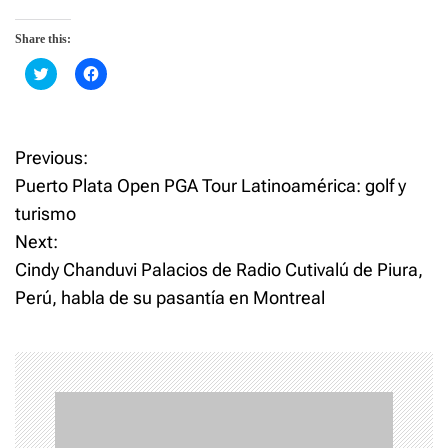
Share this:
C
C
l
l
i
i
c
c
k
k
t
t
o
o
Previous:
P
s
s
h
h
Puerto Plata Open PGA Tour Latinoamérica: golf y
a
a
o
r
r
turismo
e
e
o
o
Next:
n
n
s
T
F
w
a
Cindy Chanduvi Palacios de Radio Cutivalú de Piura,
i
c
t
t
e
Perú, habla de su pasantía en Montreal
t
b
e
o
n
r
o
(
k
O
(
p
O
a
e
p
n
e
s
n
v
i
s
n
i