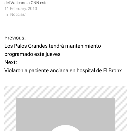
d
n
del Vaticano a CNN este
o
d
lunes. El Papa, de 85 años de
11 February, 2013
w
o
)
w
edad, renuncia "a causa de
In "Noticias"
)
su avanzada edad", dijo
Benedicto XVI a los
cardenales de la Iglesia
P
Previous:
Católica. "Se necesita
fortaleza…
Los Palos Grandes tendrá mantenimiento
o
programado este jueves
Next:
s
Violaron a paciente anciana en hospital de El Bronx
t
n
a
v
i