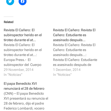
C
C
l
l
i
i
c
c
k
k
t
t
o
o
Related
s
s
h
h
a
a
Revista El Cañero: El
Revista El Cañero: Revista El
r
r
subinspector herido en el
Cañero: Estudiante es
e
e
o
o
tiroteo durante el at…
asesinado después…
n
n
Revista El Cañero: El
Revista El Cañero: Revista El
T
F
w
a
subinspector herido en el
Cañero: Estudiante es
i
c
tiroteo durante el at...:
asesinado después...:
t
e
t
b
Europa Press.- El
Revista El Cañero: Estudiante
e
o
subinspector del Cuerpo
r
o
es asesinado después de
(
k
Nacional de Policía que
29 November, 2014
defender 2 niña... : Una
1 December, 2014
O
(
p
O
resultó herido en un tiroteo
In "Noticias"
captura de pantalla de Tugce
In "Noticias"
e
p
durante el atraco a una
Albayrak. (YouTube) Berlín -
n
e
El papa Benedicto XVI
s
n
sucursal ba...
...
i
s
renunciará el 28 de febrero
n
i
(CNN) – El papa Benedicto
n
n
e
n
XVI presentará su renuncia el
w
e
28 de febrero, dijo el padre
w
w
i
w
Federico Lombardi, vocero
n
i