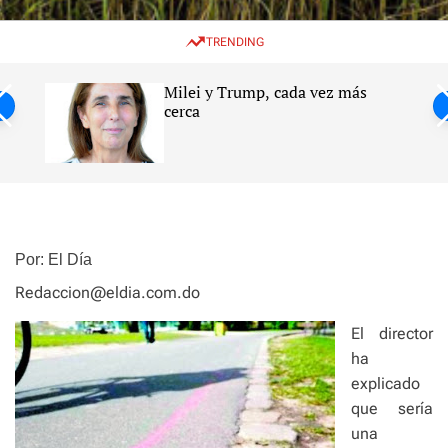
w
e
e
i
n
a
TRENDING
t
u
r
c
c
h
h
Milei y Trump, cada vez más
c
ntil
cerca
o
l
s
o
r
m
o
d
e
Por: El Día
Redaccion@eldia.com.do
El director
ha
explicado
que sería
una