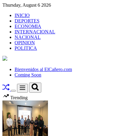
Skip
Thursday, August 6 2026
to
INICIO
content
DEPORTES
ECONOMIA
INTERNACIONAL
NACIONAL
OPINION
POLITICA
El
Cañero.com
Bienvenidos al ElCañero.com
Coming Soon
Search
Menu
Switch
Trending
color
mode