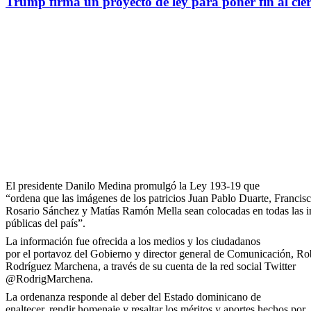
Trump firma un proyecto de ley para poner fin al cie
El presidente Danilo Medina promulgó la Ley 193-19 que
“ordena que las imágenes de los patricios Juan Pablo Duarte, Francisc
Rosario Sánchez y Matías Ramón Mella sean colocadas en todas las in
públicas del país”.
La información fue ofrecida a los medios y los ciudadanos
por el portavoz del Gobierno y director general de Comunicación, Ro
Rodríguez Marchena, a través de su cuenta de la red social Twitter
@RodrigMarchena.
La ordenanza responde al deber del Estado dominicano de
enaltecer, rendir homenaje y resaltar los méritos y aportes hechos por