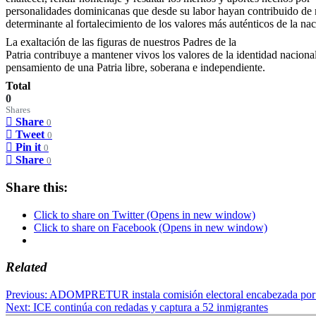
personalidades dominicanas que desde su labor hayan contribuido de
determinante al fortalecimiento de los valores más auténticos de la nac
La exaltación de las figuras de nuestros Padres de la
Patria contribuye a mantener vivos los valores de la identidad nacional
pensamiento de una Patria libre, soberana e independiente.
Total
0
Shares
Share
0
Tweet
0
Pin it
0
Share
0
Share this:
Click to share on Twitter (Opens in new window)
Click to share on Facebook (Opens in new window)
Related
Post
Previous:
ADOMPRETUR instala comisión electoral encabezada por
Next:
ICE continúa con redadas y captura a 52 inmigrantes
navigation