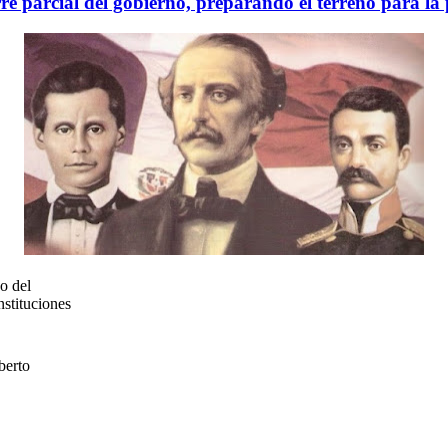
rre parcial del gobierno, preparando el terreno para l
o del
stituciones
berto