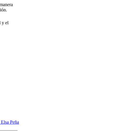
 manera
ión.
 y el
 Elsa Peña