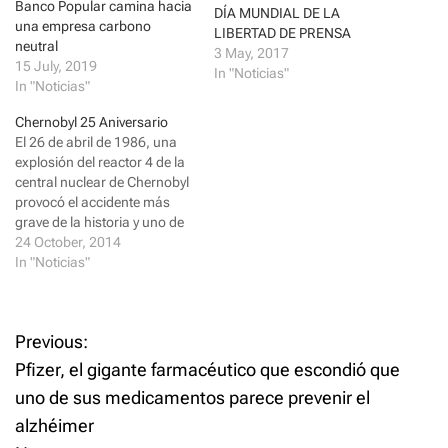
i
c
Banco Popular camina hacia
t
e
DÍA MUNDIAL DE LA
t
b
una empresa carbono
LIBERTAD DE PRENSA
e
o
neutral
r
o
3 May, 2017
(
k
15 July, 2019
In "Noticias"
O
(
In "Noticias"
p
O
e
p
n
e
Chernobyl 25 Aniversario
s
n
El 26 de abril de 1986, una
i
s
n
i
explosión del reactor 4 de la
n
n
e
n
central nuclear de Chernobyl
w
e
provocó el accidente más
w
w
i
w
grave de la historia y uno de
n
i
los peores desastres
24 October, 2014
d
n
o
d
medioambientales. La
In "Noticias"
w
o
misma se encuentra ubicada
)
w
)
100 kilómetros al norte de
Kiev, la capital de Ucrania,
P
Previous:
que por entonces era…
Pfizer, el gigante farmacéutico que escondió que
o
uno de sus medicamentos parece prevenir el
alzhéimer
s