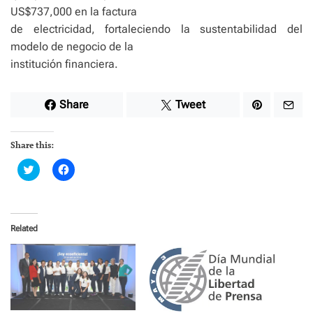
US$737,000 en la factura
de electricidad, fortaleciendo la sustentabilidad del
modelo de negocio de la
institución financiera.
Share
Tweet
Share this:
C
C
l
l
i
i
c
c
k
k
t
t
o
o
Related
s
s
h
h
a
a
r
r
e
e
o
o
n
n
T
F
w
a