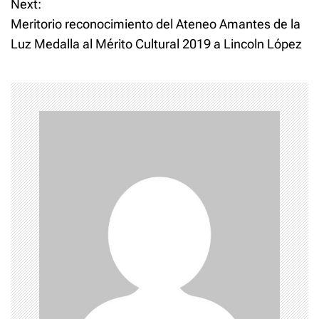
Next:
t
Meritorio reconocimiento del Ateneo Amantes de la
Luz Medalla al Mérito Cultural 2019 a Lincoln López
n
a
v
i
g
a
t
i
o