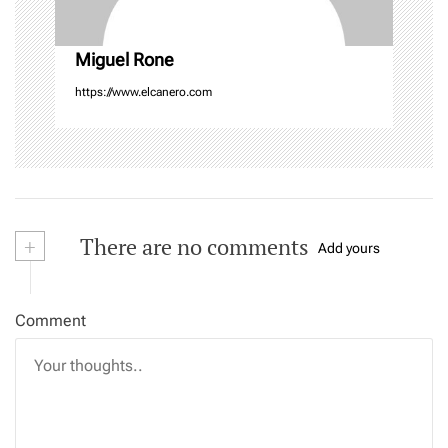
n
Miguel Rone
https://www.elcanero.com
+
There are no comments
Add yours
Comment