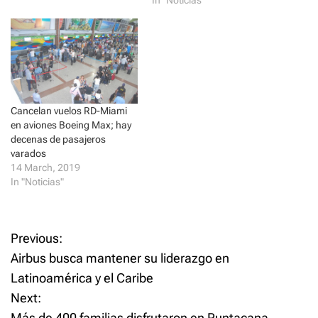
In "Noticias"
n
e
s
n
i
s
n
i
n
n
e
n
w
e
w
w
i
w
n
i
d
n
o
d
Cancelan vuelos RD-Miami
w
o
)
w
en aviones Boeing Max; hay
)
decenas de pasajeros
varados
14 March, 2019
In "Noticias"
P
Previous:
Airbus busca mantener su liderazgo en
o
Latinoamérica y el Caribe
Next:
s
Más de 400 familias disfrutaron en Puntacana