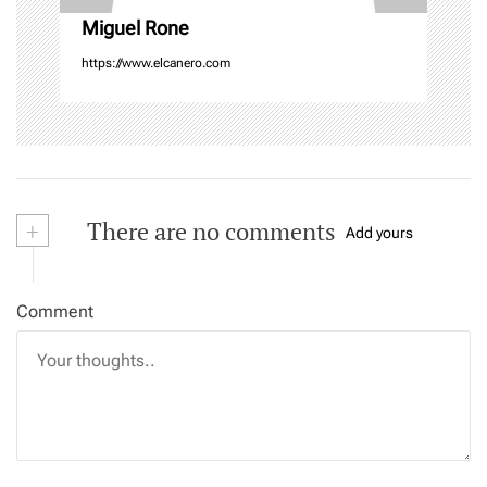
n
Miguel Rone
https://www.elcanero.com
+
There are no comments
Add yours
Comment