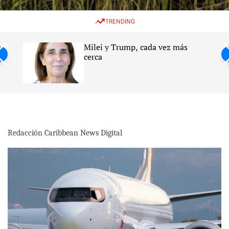
w
e
e
i
n
a
TRENDING
t
u
r
c
c
h
h
Milei y Trump, cada vez más
c
ntil
cerca
o
l
s
o
r
m
o
d
e
Redacción Caribbean News Digital