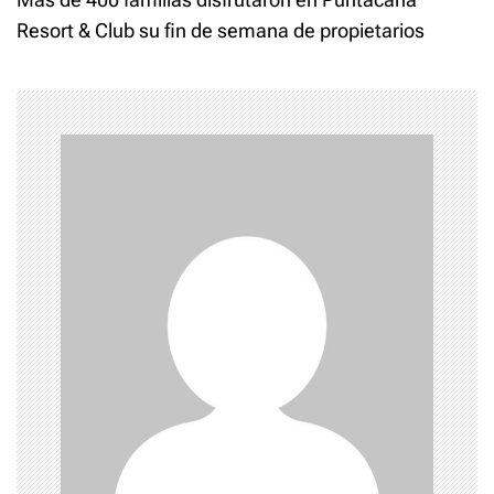
t
Resort & Club su fin de semana de propietarios
n
a
v
i
g
a
t
i
o