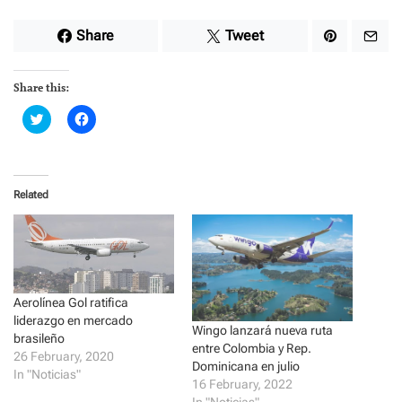
Share
Tweet
Share this:
C
C
l
l
i
i
c
c
k
k
t
t
o
o
Related
s
s
h
h
a
a
r
r
e
e
o
o
n
n
T
F
w
a
i
c
Aerolínea Gol ratifica
t
e
liderazgo en mercado
t
b
Wingo lanzará nueva ruta
e
o
brasileño
entre Colombia y Rep.
r
o
26 February, 2020
(
k
Dominicana en julio
O
(
In "Noticias"
p
O
16 February, 2022
e
p