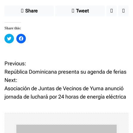
Share
Tweet
Share this:
C
C
l
l
i
i
c
c
k
k
t
t
o
o
Previous:
P
s
s
h
h
República Dominicana presenta su agenda de ferias
a
a
o
r
r
Next:
e
e
o
o
Asociación de Juntas de Vecinos de Yuma anunció
n
n
s
T
F
w
a
jornada de luchará por 24 horas de energía eléctrica
i
c
t
t
e
t
b
e
o
n
r
o
(
k
O
(
p
O
a
e
p