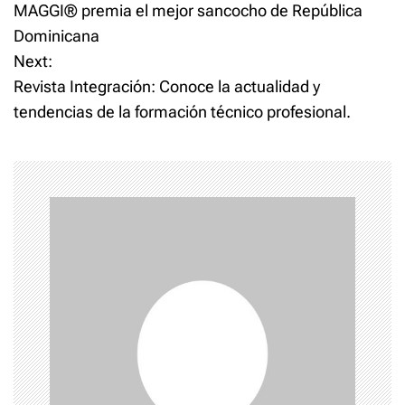
MAGGI® premia el mejor sancocho de República
o
Dominicana
Next:
s
Revista Integración: Conoce la actualidad y
t
tendencias de la formación técnico profesional.
n
a
v
i
g
a
t