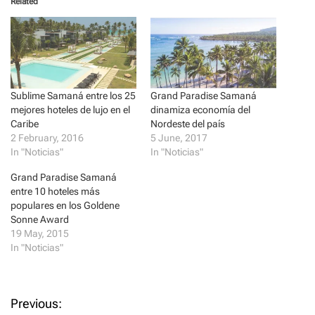
Related
s
s
h
h
a
a
r
r
e
e
o
o
n
n
T
F
w
a
i
c
t
e
Sublime Samaná entre los 25
Grand Paradise Samaná
t
b
mejores hoteles de lujo en el
dinamiza economía del
e
o
r
o
Caribe
Nordeste del país
(
k
2 February, 2016
5 June, 2017
O
(
p
O
In "Noticias"
In "Noticias"
e
p
n
e
s
n
Grand Paradise Samaná
i
s
entre 10 hoteles más
n
i
n
n
populares en los Goldene
e
n
Sonne Award
w
e
w
w
19 May, 2015
i
w
In "Noticias"
n
i
d
n
o
d
w
o
)
w
)
P
Previous: