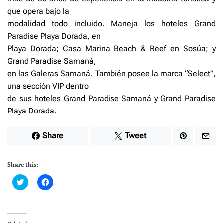
que opera bajo la
modalidad todo incluido. Maneja los hoteles Grand
Paradise Playa Dorada, en
Playa Dorada; Casa Marina Beach & Reef en Sosúa; y
Grand Paradise Samaná,
en las Galeras Samaná. También posee la marca “Select”,
una sección VIP dentro
de sus hoteles Grand Paradise Samaná y Grand Paradise
Playa Dorada.
Share
Tweet
Share this:
C
C
l
l
i
i
c
c
k
k
t
t
o
o