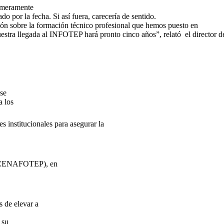
 meramente
ado por la fecha. Si así fuera, carecería de sentido.
ión sobre la formación técnico profesional que hemos puesto en
estra llegada al INFOTEP hará pronto cinco años”, relató
el director d
 se
a los
es institucionales para asegurar la
l (CENAFOTEP), en
s de elevar a
 su