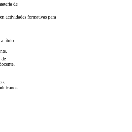
materia de
 en actividades formativas para
a título
nte.
 de
 docente,
tas
ominicanos