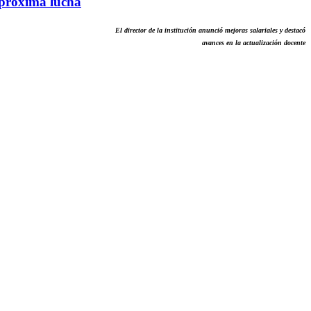
a próxima lucha
El director de la institución anunció mejoras salariales y destacó
avances en la actualización docente