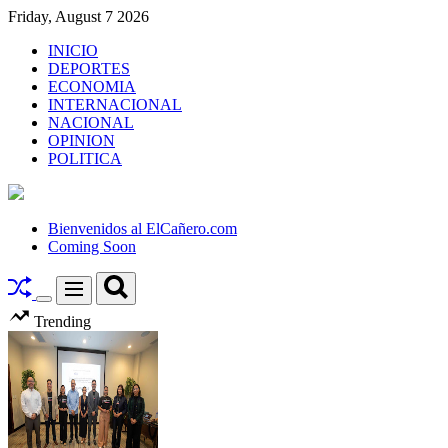
Skip
Friday, August 7 2026
to
INICIO
content
DEPORTES
ECONOMIA
INTERNACIONAL
NACIONAL
OPINION
POLITICA
El
Cañero.com
Bienvenidos al ElCañero.com
Coming Soon
Search
Menu
Switch
Trending
color
mode