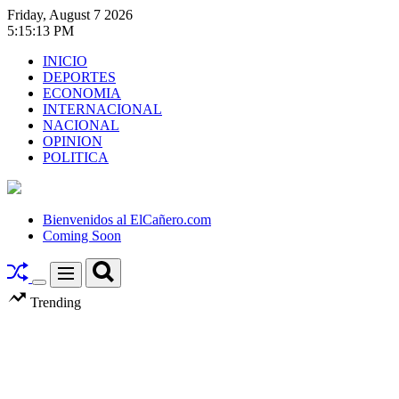
Skip
Friday, August 7 2026
to
5
:
15
:
13
PM
content
INICIO
DEPORTES
ECONOMIA
INTERNACIONAL
NACIONAL
OPINION
POLITICA
El
Cañero.com
Bienvenidos al ElCañero.com
Coming Soon
Search
Menu
Switch
Trending
color
mode