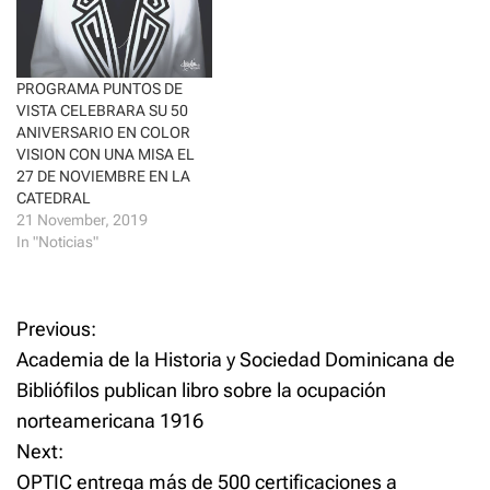
w
o
)
w
)
PROGRAMA PUNTOS DE
VISTA CELEBRARA SU 50
ANIVERSARIO EN COLOR
VISION CON UNA MISA EL
27 DE NOVIEMBRE EN LA
CATEDRAL
21 November, 2019
In "Noticias"
P
Previous:
Academia de la Historia y Sociedad Dominicana de
o
Bibliófilos publican libro sobre la ocupación
norteamericana 1916
s
Next:
t
OPTIC entrega más de 500 certificaciones a