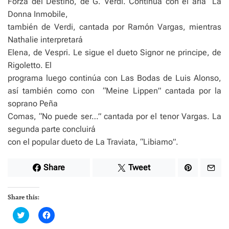
Forza del Destino, de G. Verdi. Continúa con el aria “La
Donna Inmobile,
también de Verdi, cantada por Ramón Vargas, mientras
Nathalie interpretará
Elena, de Vespri. Le sigue el dueto Signor ne principe, de
Rigoletto. El
programa luego continúa con Las Bodas de Luis Alonso,
así también como con
“Meine Lippen” cantada por la
soprano Peña
Comas, “No puede ser…” cantada por el tenor Vargas. La
segunda parte concluirá
con el popular dueto de La Traviata, “Libiamo”.
Share
Tweet
Share this:
C
C
l
l
i
i