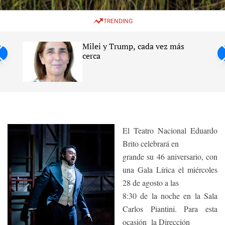
w
e
e
i
n
a
TRENDING
t
u
r
c
c
h
h
Milei y Trump, cada vez más
c
ntil
cerca
o
l
s
o
r
m
o
d
e
El Teatro Nacional Eduardo
Brito celebrará en
grande su 46 aniversario, con
una Gala Lírica el miércoles
28 de agosto a las
8:30 de la noche en la Sala
Carlos Piantini. Para esta
ocasión
la Dirección