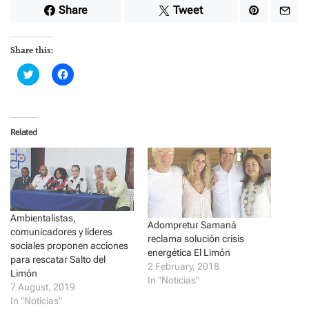
Share
Tweet
Share this:
C
C
l
l
i
i
c
c
k
k
t
t
o
o
Related
s
s
h
h
a
a
r
r
e
e
o
o
n
n
T
F
w
a
i
c
Ambientalistas,
t
e
Adompretur Samaná
comunicadores y líderes
t
b
reclama solución crisis
e
o
sociales proponen acciones
r
o
energética El Limón
para rescatar Salto del
(
k
2 February, 2018
O
(
Limón
p
O
In "Noticias"
7 August, 2019
e
p
n
e
In "Noticias"
s
n