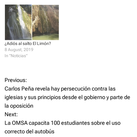
i
s
n
i
n
n
e
n
w
e
w
w
i
w
n
i
d
n
o
d
w
o
¿Adiós al salto El Limón?
)
w
8 August, 2019
)
In "Noticias"
P
Previous:
Carlos Peña revela hay persecución contra las
o
iglesias y sus principios desde el gobierno y parte de
la oposición
s
Next:
t
La OMSA capacita 100 estudiantes sobre el uso
correcto del autobús
n