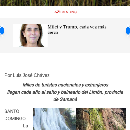
w
e
e
i
n
a
TRENDING
t
u
r
c
c
h
h
Milei y Trump, cada vez más
c
ntil
cerca
o
l
s
o
r
m
o
d
e
Por Luis José Chávez
Miles de turistas nacionales y extranjeros
llegan cada año al salto y balneario del Limón, provincia
de Samaná
SANTO
DOMINGO.
- La