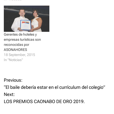
n
e
s
n
i
s
n
i
n
n
e
n
w
e
w
w
i
w
n
i
d
n
Gerentes de hoteles y
o
d
empresas turísticas son
w
o
)
w
reconocidas por
)
ASONAHORES
18 September, 2015
In "Noticias"
P
Previous:
“El baile debería estar en el currículum del colegio”
o
Next:
LOS PREMIOS CAONABO DE ORO 2019.
s