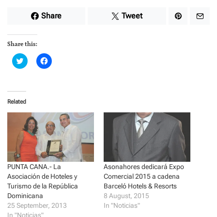
Share
Tweet
Share this:
C
C
l
l
i
i
c
c
k
k
t
t
o
o
Related
s
s
h
h
a
a
r
r
e
e
o
o
n
n
T
F
w
a
i
c
t
e
PUNTA CANA.- La
Asonahores dedicará Expo
t
b
Asociación de Hoteles y
Comercial 2015 a cadena
e
o
r
o
Turismo de la República
Barceló Hotels & Resorts
(
k
Dominicana
8 August, 2015
O
(
p
O
25 September, 2013
In "Noticias"
e
p
In "Noticias"