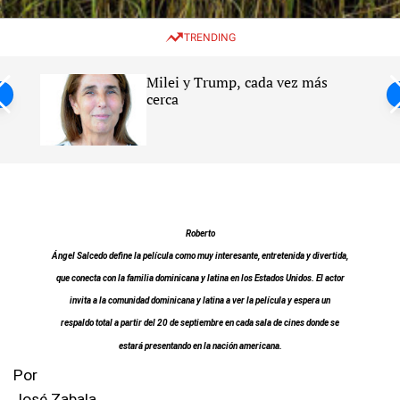
w
e
e
i
n
a
TRENDING
t
u
r
c
c
h
h
Milei y Trump, cada vez más
c
ntil
cerca
o
l
s
o
r
m
o
d
e
Roberto
Ángel Salcedo define la película como muy interesante, entretenida y divertida,
que conecta con la familia dominicana y latina en los Estados Unidos. El actor
invita a la comunidad dominicana y latina a ver la película y espera un
respaldo total a partir del 20 de septiembre en cada sala de cines donde se
estará presentando en la nación americana.
Por
José Zabala