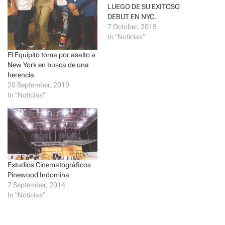
r
o
LUEGO DE SU EXITOSO
(
k
DEBUT EN NYC.
O
(
p
O
7 October, 2015
e
p
In "Noticias"
n
e
s
n
i
s
El Equipito toma por asalto a
n
i
n
n
New York en busca de una
e
n
herencia
w
e
w
w
20 September, 2019
i
w
In "Noticias"
n
i
d
n
o
d
w
o
)
w
)
Estudios Cinematográficos
Pinewood Indomina
7 September, 2014
In "Noticias"