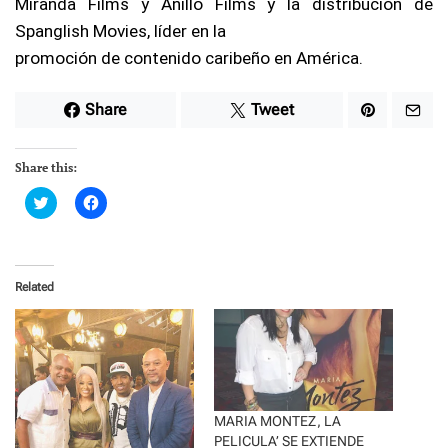
Miranda Films y Anillo Films y la distribución de
Spanglish Movies, líder en la
promoción de contenido caribeño en América.
Share
Tweet
Share this:
C
C
l
l
i
i
c
c
k
k
t
t
o
o
Related
s
s
h
h
a
a
r
r
e
e
o
o
n
n
T
F
w
a
i
c
t
e
MARIA MONTEZ, LA
t
b
PELICULA’ SE EXTIENDE
e
o