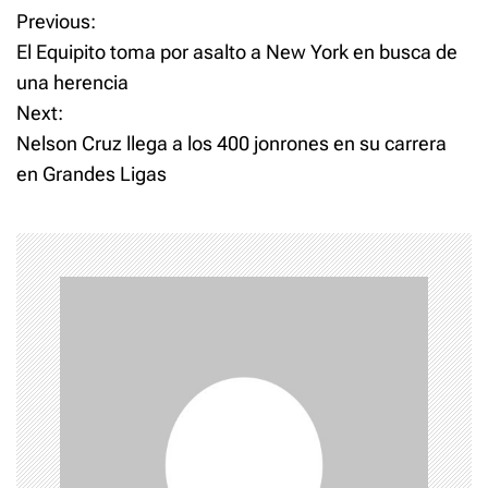
P
Previous:
El Equipito toma por asalto a New York en busca de
o
una herencia
Next:
s
Nelson Cruz llega a los 400 jonrones en su carrera
t
en Grandes Ligas
n
a
v
i
g
a