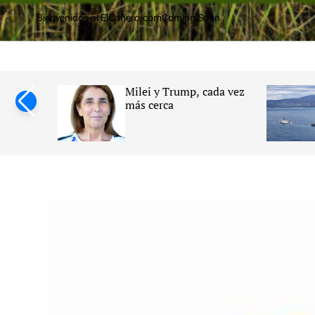
o
Bienvenidos al ElCañero.com
Coming Soon
m
cana y su
Milei y Trump, cada vez
ersidad
más cerca
impulsan
lizadas
erebral