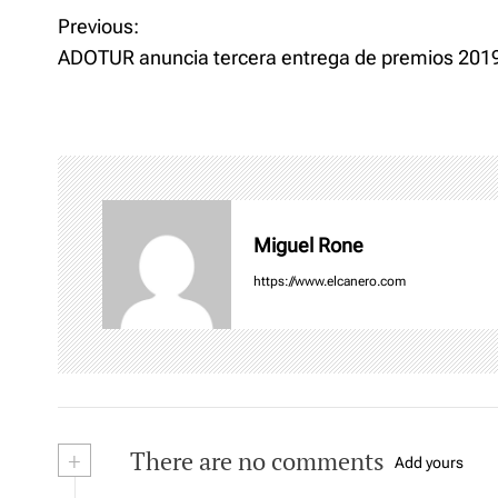
n
i
P
d
n
Previous:
o
d
w
o
o
ADOTUR anuncia tercera entrega de premios 201
)
w
)
s
t
n
Miguel Rone
a
https://www.elcanero.com
v
i
g
a
+
There are no comments
Add yours
t