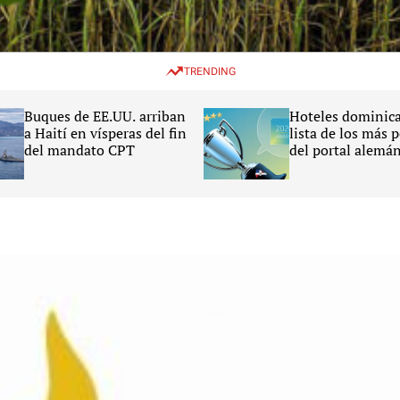
TRENDING
Buques de EE.UU. arriban
Hoteles dominica
a Haití en vísperas del fin
lista de los más 
del mandato CPT
del portal alemá
HolidayCheck 20