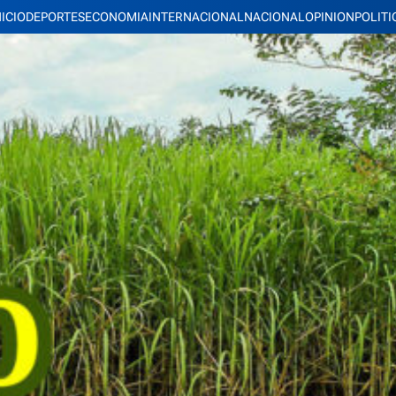
NICIO
DEPORTES
ECONOMIA
INTERNACIONAL
NACIONAL
OPINION
POLITI