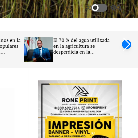
S
S
w
e
i
a
t
r
c
c
h
h
nos en la
El 70 % del agua utilizada
c
populares
en la agricultura se
o
n
desperdicia en la
l
26
República Dominicana,
o
r
afirma Claudio Caamaño
m
Vélez
o
d
e