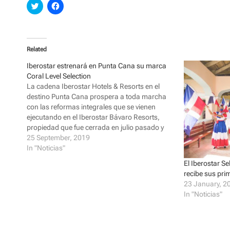
C
C
l
l
i
i
c
c
k
k
t
t
o
o
Related
s
s
h
h
a
a
Iberostar estrenará en Punta Cana su marca
r
r
Coral Level Selection
e
e
o
o
La cadena Iberostar Hotels & Resorts en el
n
n
destino Punta Cana prospera a toda marcha
T
F
w
a
con las reformas integrales que se vienen
i
c
ejecutando en el Iberostar Bávaro Resorts,
t
e
t
b
propiedad que fue cerrada en julio pasado y
e
o
que espera que tenga reapertura con un sof
25 September, 2019
r
o
(
k
opening el 25 de noviembre y…
In "Noticias"
O
(
p
O
El Iberostar S
e
p
n
e
recibe sus pri
s
n
23 January, 2
i
s
n
i
In "Noticias"
n
n
e
n
w
e
w
w
i
w