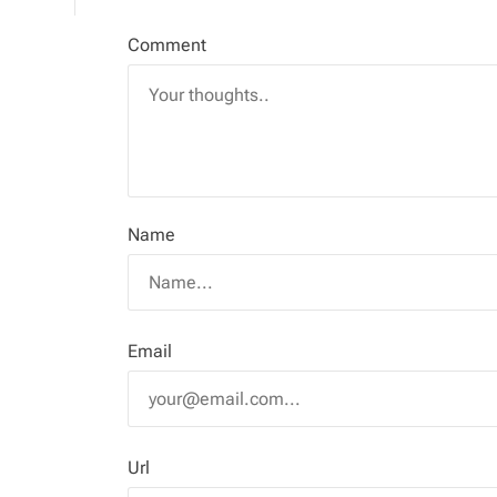
i
Comment
o
n
Name
Email
Url