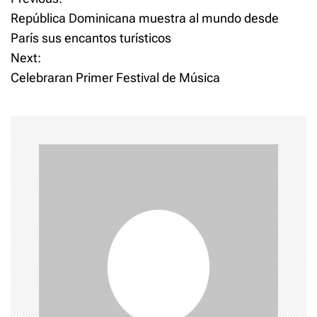
P
República Dominicana muestra al mundo desde
o
París sus encantos turísticos
Next:
s
Celebraran Primer Festival de Música
t
n
a
v
i
g
a
t