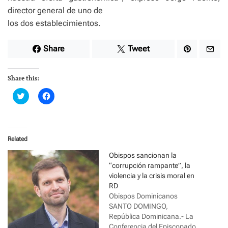
director general de uno de
los dos establecimientos.
Share
Tweet
Share this:
C
C
l
l
i
i
c
c
k
k
t
t
o
o
Related
s
s
h
h
a
a
Obispos sancionan la
r
r
“corrupción rampante”, la
e
e
o
o
violencia y la crisis moral en
n
n
RD
T
F
w
a
Obispos Dominicanos
i
c
SANTO DOMINGO,
t
e
t
b
República Dominicana.- La
e
o
r
o
Conferencia del Episcopado