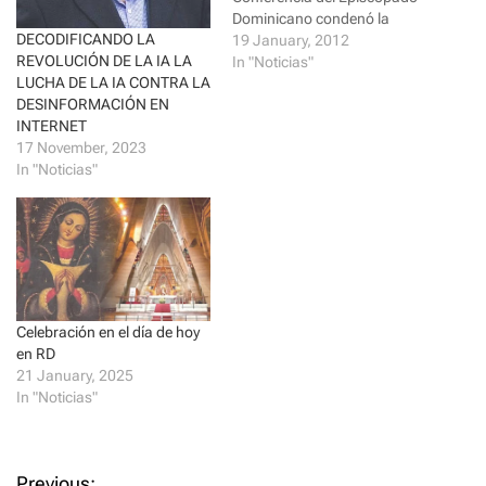
(
k
Dominicano condenó la
O
(
DECODIFICANDO LA
p
O
corrupción rampante, la
19 January, 2012
e
p
REVOLUCIÓN DE LA IA LA
crisis moral y humana, y la
In "Noticias"
n
e
s
n
LUCHA DE LA IA CONTRA LA
violencia que afecta a la
i
s
DESINFORMACIÓN EN
humanidad hoy en día, ya
n
i
n
n
INTERNET
que la misma obedece a que
e
n
17 November, 2023
se ha enquistado en el “alma
w
e
w
w
In "Noticias"
nacional”. También criticó la
i
w
violencia contra…
n
i
d
n
o
d
w
o
)
w
)
Celebración en el día de hoy
en RD
21 January, 2025
In "Noticias"
Previous: